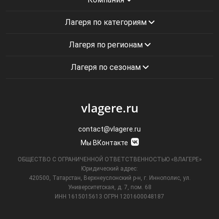
Лагеря по категориям
Лагеря по регионам
Лагеря по сезонам
vlagere.ru
contact@vlagere.ru
Мы ВКонтакте
ОБЩЕСТВО С ОГРАНИЧЕННОЙ ОТВЕТСТВЕННОСТЬЮ «ВЛАГЕРЕ»
Юридический адрес:
420500, Татарстан, Верхнеуслонский р-н, г. Иннополис, ул.
Университетская,
д. 7, пом. 68
ИНН 1615015613
ОГРН 1201600048187