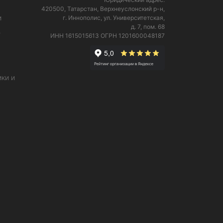
420500, Татарстан, Верхнеуслонский р-н,
и
г. Иннополис, ул. Университетская,
д. 7, пом. 68
е
ИНН 1615015613
ОГРН 1201600048187
ки и