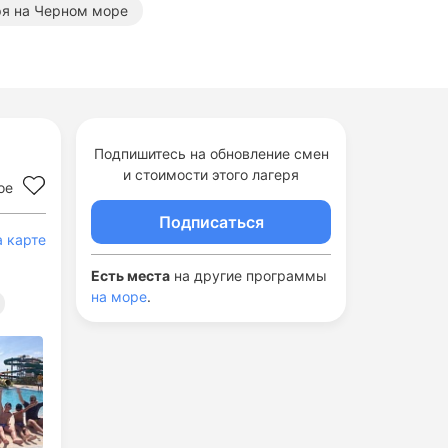
ря на Черном море
риентационные лагеря в Анапе
Профориентационные лагеря на море
Подпишитесь на обновление смен
и стоимости этого лагеря
ое
Подписаться
а карте
Есть места
на другие программы
на море
.