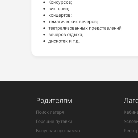
Конкурсов;
викторин;
концертов;
тематических вечеров;
театрализованных представлений;
вечеров отдыха;
дискотек и т.д.
Родителям
Лаг
Поиск лагеря
Кабине
Горящие путевки
Услов
Бонусная программа
Реестр