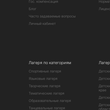
Гос. компенсация
Норма
Блог
Лицен
Часто задаваемые вопросы
Личный кабинет
Лагеря по категориям
Лагер
Спортивные лагеря
Детски
Языковые лагеря
Детски
Творческие лагеря
Детски
крае
Тематические лагеря
Детски
Образовательные лагеря
Детски
Танцевальные лагеря
облас