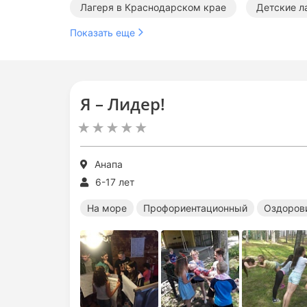
Лагеря в Краснодарском крае
Детские л
Показать еще
Профориентационные лагеря в Краснодарском
Образовательные лагеря в Краснодарском кр
Я – Лидер!
Оздоровительные лагеря в Анапе
Образо
Оздоровительные лагеря на море
Образо
Анапа
6-17 лет
На море
Профориентационный
Оздоров