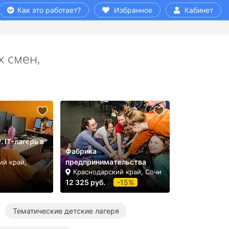
Как это работает?
Избранное
Кабинет
х смен,
 IT-лагерь в
Фабрика
предпринимательства
ий край,
Краснодарский край, Сочи
12 325 руб.
-15%
Тематические детские лагеря