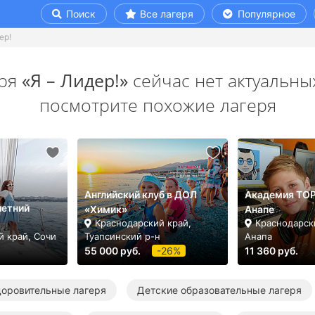
Поиск
Все лагеря
Популярное
ер!
еря
«Я – Лидер!»
сейчас нет актуальны
посмотрите похожие лагеря
Английский клуб в ДОЛ
Академия TOP.
летний
«Химик»
Анапе
Краснодарский край,
Краснодарск
й край, Сочи
Туапсинский р-н
Анапа
55 000 руб.
-26%
11 360 руб.
доровительные лагеря
Детские образовательные лагеря