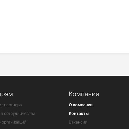
ерям
Компания
т партнера
О компании
ия сотрудничества
Контакты
 организаций
Вакансии