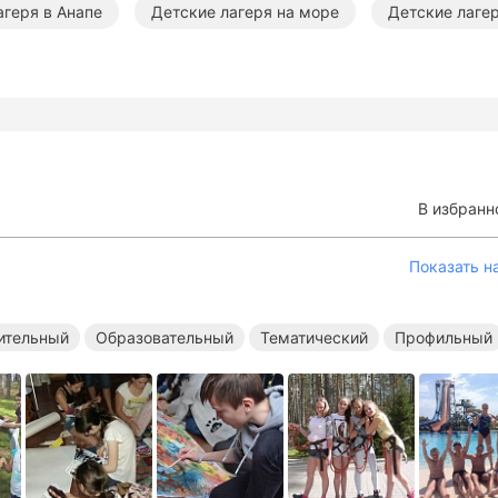
агеря в Анапе
Детские лагеря на море
Детские лаге
 крае
Оздоровительные лагеря в Краснодарском крае
ае
Тематические лагеря в Краснодарском крае
Профо
вательные лагеря в Анапе
Тематические лагеря в Анапе
В избранн
вательные лагеря на море
Тематические лагеря на море
Показать н
ительный
Образовательный
Тематический
Профильный