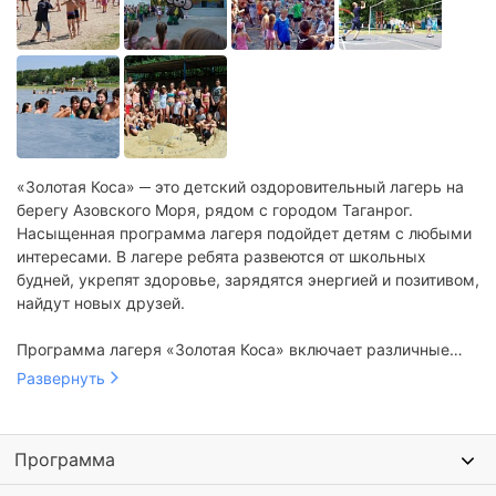
«Золотая Коса» ─ это детский оздоровительный лагерь на
берегу Азовского Моря, рядом с городом Таганрог.
Насыщенная программа лагеря подойдет детям с любыми
интересами. В лагере ребята развеются от школьных
будней, укрепят здоровье, зарядятся энергией и позитивом,
найдут новых друзей.
Программа лагеря «Золотая Коса» включает различные
виды активности. Организуется пляжный отдых с
Развернуть
купаниями, аниматорами и пляжным волейболом.
Проводятся спортивные состязания и подвижные игры на
свежем воздухе. Дети участвуют в интеллектуальных
Программа
викторинах и творческих конкурсах, проходят турниры по
настольным играм.