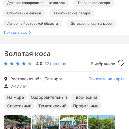
Детские оздоровительные лагеря
Творческие лагеря
Спортивные лагеря
Тематические лагеря
Лагеря в Ростовской области
Детские лагеря на море
Показать еще
Лагеря на Азовском море
Лагеря в Таганроге
Оздоровительные лагеря на море
Золотая коса
Творческие лагеря на море
Спортивные лагеря на море
4.0
12 отзывов
В избранное
Тематические лагеря на море
Ростовская обл., Таганрог
Показать на карте
7-17 лет
На море
Оздоровительный
Творческий
Спортивный
Тематический
Профильный