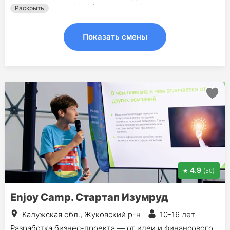
12 сен - 3 окт (4 дн.) - 19 800 руб.
Раскрыть
Показать смены
4.9
(50)
Enjoy Camp. Стартап Изумруд
Калужская обл., Жуковский р-н
10-16 лет
Разработка бизнес-проекта — от идеи и финансового