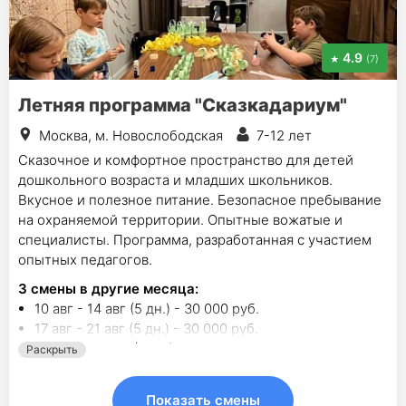
4.9
(7)
Летняя программа "Сказкадариум"
Москва, м. Новослободская
7-12 лет
Сказочное и комфортное пространство для детей
дошкольного возраста и младших школьников.
Вкусное и полезное питание. Безопасное пребывание
на охраняемой территории. Опытные вожатые и
специалисты. Программа, разработанная с участием
опытных педагогов.
3
смены в другие месяца:
10 авг - 14 авг (5 дн.) - 30 000 руб.
17 авг - 21 авг (5 дн.) - 30 000 руб.
24 авг - 28 авг (5 дн.) - 30 000 руб.
Раскрыть
Показать смены