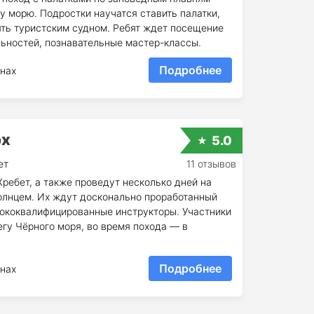
у морю. Подростки научатся ставить палатки,
ять туристским судном. Ребят ждет посещение
ьностей, познавательные мастер-классы.
Подробнее
нах
рх
5.0
ет
11 отзывов
ребет, а также проведут несколько дней на
олнцем. Их ждут досконально проработанный
сококвалифицированные инструкторы. Участники
гу Чёрного моря, во время похода — в
Подробнее
нах