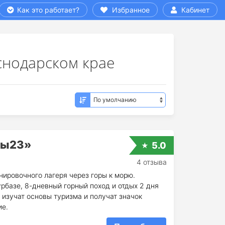
Как это работает?
Избранное
Кабинет
снодарском крае
ды23»
5.0
4 отзыва
нировочного лагеря через горы к морю.
рбазе, 8-дневный горный поход и отдых 2 дня
 изучат основы туризма и получат значок
ие.