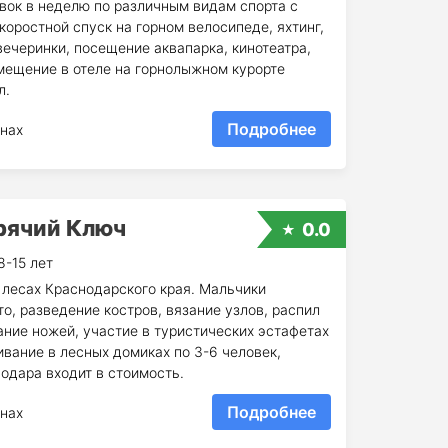
вок в неделю по различным видам спорта с
коростной спуск на горном велосипеде, яхтинг,
вечеринки, посещение аквапарка, кинотеатра,
змещение в отеле на горнолыжном курорте
л.
Подробнее
нах
орячий Ключ
0.0
8-15 лет
лесах Краснодарского края. Мальчики
, разведение костров, вязание узлов, распил
тание ножей, участие в туристических эстафетах
вание в лесных домиках по 3-6 человек,
одара входит в стоимость.
Подробнее
нах