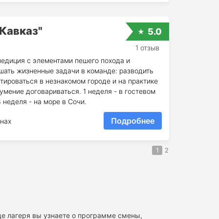
Кавказ"
5.0
1 отзыв
едиция с элементами пешего похода и
шать жизненные задачи в команде: разводить
ентироваться в незнакомом городе и на практике
умение договариваться. 1 неделя - в гостевом
3 неделя - на море в Сочи.
Подробнее
нах
1
2
це лагеря вы узнаете о программе смены,