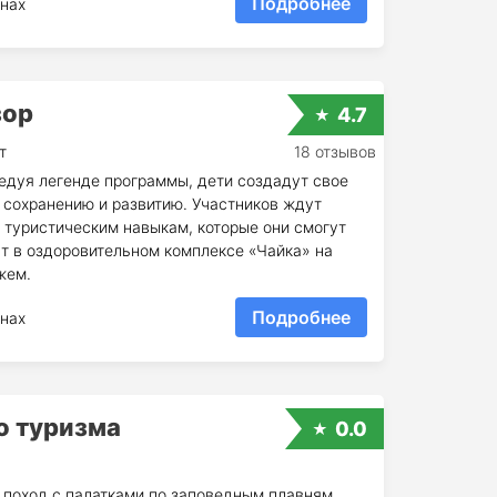
Подробнее
нах
зор
4.7
т
18 отзывов
едуя легенде программы, дети создадут свое
 сохранению и развитию. Участников ждут
 туристическим навыкам, которые они смогут
ут в оздоровительном комплексе «Чайка» на
жем.
Подробнее
нах
о туризма
0.0
 поход с палатками по заповедным плавням