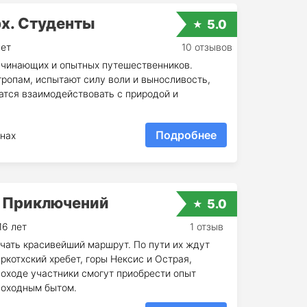
х. Студенты
5.0
лет
10 отзывов
ачинающих и опытных путешественников.
тропам, испытают силу воли и выносливость,
атся взаимодействовать с природой и
Подробнее
нах
 Приключений
5.0
16 лет
1 отзыв
чать красивейший маршрут. По пути их ждут
котхский хребет, горы Нексис и Острая,
походе участники смогут приобрести опыт
походным бытом.