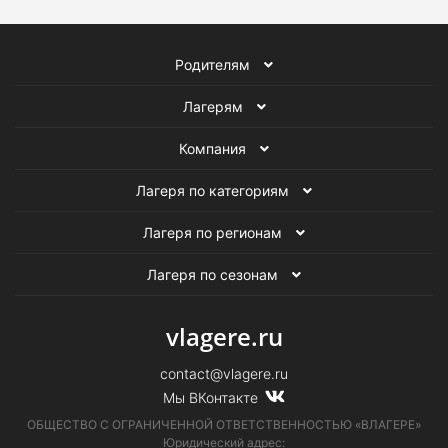
Языковые лагеря в Краснодарском крае
Родителям
Летние языковые лагеря
Лагерям
Лагеря в Краснодарском крае
Компания
Детские языковые лагеря
Детские лагеря на лето
Лагеря по категориям
Лагеря по регионам
Лагеря по сезонам
vlagere.ru
contact@vlagere.ru
Мы ВКонтакте
ОБЩЕСТВО С ОГРАНИЧЕННОЙ ОТВЕТСТВЕННОСТЬЮ «ВЛАГЕРЕ»
Юридический адрес: