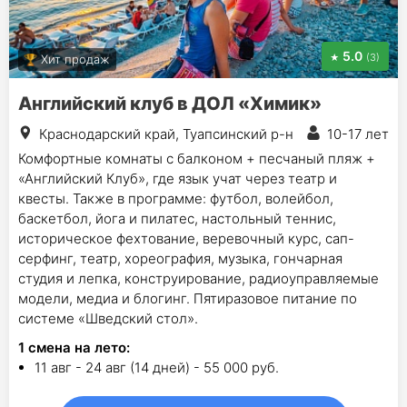
5.0
(3)
Хит продаж
Английский клуб в ДОЛ «Химик»
Краснодарский край, Туапсинский р-н
10-17 лет
Комфортные комнаты с балконом + песчаный пляж +
«Английский Клуб», где язык учат через театр и
квесты. Также в программе: футбол, волейбол,
баскетбол, йога и пилатес, настольный теннис,
историческое фехтование, веревочный курс, сап-
серфинг, театр, хореография, музыка, гончарная
студия и лепка, конструирование, радиоуправляемые
модели, медиа и блогинг. Пятиразовое питание по
системе «Шведский стол».
1
смена на лето
:
11 авг - 24 авг (14 дней) - 55 000 руб.