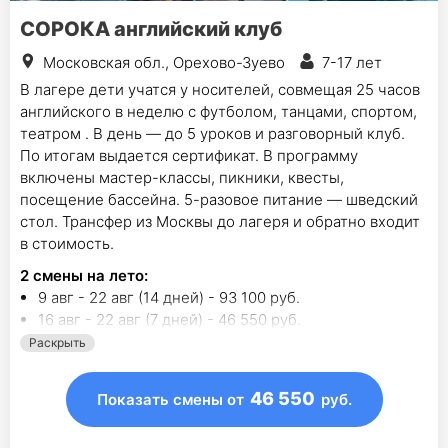
СОРОКА английский клуб
Московская обл., Орехово-Зуево
7-17 лет
В лагере дети учатся у носителей, совмещая 25 часов
английского в неделю с футболом, танцами, спортом,
театром . В день — до 5 уроков и разговорный клуб.
По итогам выдается сертификат. В программу
включены мастер-классы, пикники, квесты,
посещение бассейна. 5-разовое питание — шведский
стол. Трансфер из Москвы до лагеря и обратно входит
в стоимость.
2
смены на лето
:
9 авг - 22 авг (14 дней) - 93 100 руб.
16 авг - 22 авг (7 дней) - 46 550 руб.
Раскрыть
4
смены на другие сезоны:
25 окт - 1 ноя (8 дн.) - 55 100 руб.
15 ноя - 21 ноя (7 дн.) - 50 350 руб.
46 550
Показать смены
от
руб.
2 янв - 9 янв (8 дн.) - 55 000 руб.
3 янв - 13 янв (11 дн.) - 320 000 руб.