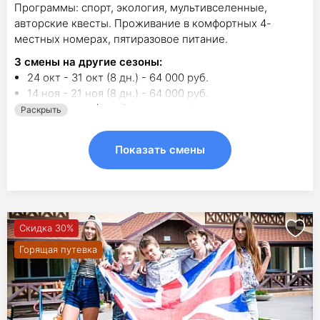
Программы: спорт, экология, мультивселенные,
авторские квесты. Проживание в комфортных 4-
местных номерах, пятиразовое питание.
3
смены на другие сезоны:
24 окт - 31 окт (8 дн.) - 64 000 руб.
14 ноя - 21 ноя (8 дн.) - 64 000 руб.
2 янв - 9 янв (8 дн.) - 64 000 руб.
Раскрыть
Показать смены
Скидка 30%
Горящая путевка