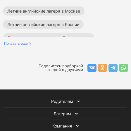
Летние английские лагеря в Москве
Летние английские лагеря в России
Летние языковые лагеря в Подмосковье
Показать еще
Летние спортивные лагеря в Подмосковье
Летние образовательные лагеря в Подмосковье
Поделитесь подборкой
лагерей с друзьями
Летние творческие лагеря в Подмосковье
Летние тематические лагеря в Подмосковье
Родителям
Летние туристические лагеря в Подмосковье
Лагерям
Летние военно-патриотические лагеря в Подмосковье
Компания