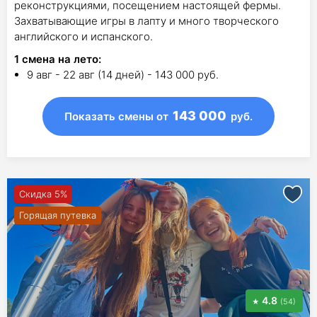
реконструкциями, посещением настоящей фермы.
Захватывающие игры в лапту и много творческого
английского и испанского.
1
смена на лето
:
9 авг - 22 авг (14 дней) - 143 000 руб.
143 000
Показать смены
от
руб.
Скидка 5%
Горящая путевка
4.8
(54)