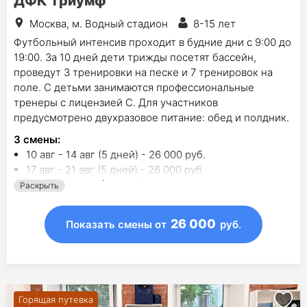
ДФК Триумф
Москва, м. Водный стадион
8-15 лет
Футбольный интенсив проходит в будние дни с 9:00 до
19:00. За 10 дней дети трижды посетят бассейн,
проведут 3 тренировки на песке и 7 тренировок на
поле. С детьми занимаются профессиональные
тренеры с лицензией С. Для участников
предусмотрено двухразовое питание: обед и полдник.
3
смены
:
10 авг - 14 авг (5 дней) - 26 000 руб.
17 авг - 21 авг (5 дней) - 26 000 руб.
24 авг - 28 авг (5 дней) - 26 000 руб.
Раскрыть
26 000
Показать смены
от
руб.
Горящая путевка