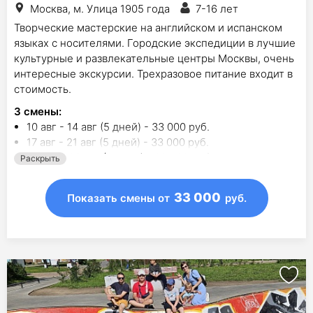
Москва, м. Улица 1905 года
7-16 лет
Творческие мастерские на английском и испанском
языках с носителями. Городские экспедиции в лучшие
культурные и развлекательные центры Москвы, очень
интересные экскурсии. Трехразовое питание входит в
стоимость.
3
смены
:
10 авг - 14 авг (5 дней) - 33 000 руб.
17 авг - 21 авг (5 дней) - 33 000 руб.
24 авг - 28 авг (5 дней) - 33 000 руб.
Раскрыть
33 000
Показать смены
от
руб.