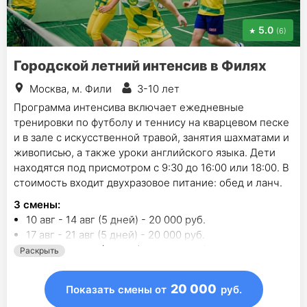
5.0
(6)
Городской летний интенсив в Филях
Москва, м. Фили
3-10 лет
Программа интенсива включает ежедневные
тренировки по футболу и теннису на кварцевом песке
и в зале с искусственной травой, занятия шахматами и
живописью, а также уроки английского языка. Дети
находятся под присмотром с 9:30 до 16:00 или 18:00. В
стоимость входит двухразовое питание: обед и ланч.
3
смены
:
10 авг - 14 авг (5 дней) - 20 000 руб.
17 авг - 21 авг (5 дней) - 20 000 руб.
24 авг - 28 авг (5 дней) - 20 000 руб.
Раскрыть
20 000
Показать смены
от
руб.