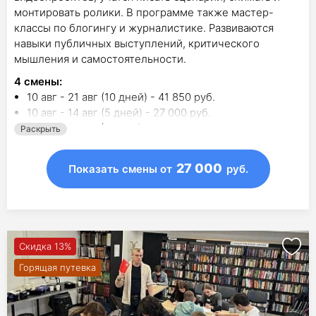
монтировать ролики. В программе также мастер-
классы по блогингу и журналистике. Развиваются
навыки публичных выступлений, критического
мышления и самостоятельности.
4
смены
:
10 авг - 21 авг (10 дней) - 41 850 руб.
10 авг - 14 авг (5 дней) - 27 000 руб.
17 авг - 21 авг (5 дней) - 27 000 руб.
Раскрыть
24 авг - 28 авг (5 дней) - 27 000 руб.
27 000
Показать смены
от
руб.
Скидка 13%
Горящая путевка