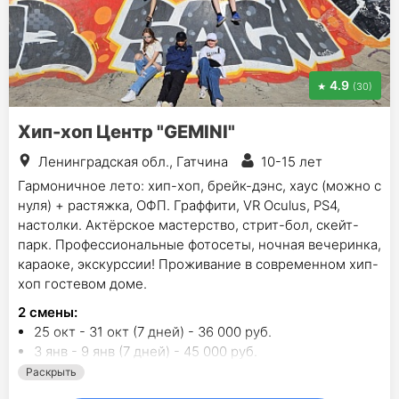
4.9
(30)
Хип-хоп Центр "GEMINI"
Ленинградская обл., Гатчина
10-15 лет
Гармоничное лето: хип-хоп, брейк-дэнс, хаус (можно с
нуля) + растяжка, ОФП. Граффити, VR Oculus, PS4,
настолки. Актёрское мастерство, стрит-бол, скейт-
парк. Профессиональные фотосеты, ночная вечеринка,
караоке, экскурссии! Проживание в современном хип-
хоп гостевом доме.
2
смены
:
25 окт - 31 окт (7 дней) - 36 000 руб.
3 янв - 9 янв (7 дней) - 45 000 руб.
Раскрыть