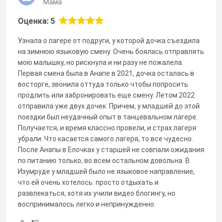
Мама
Оценка: 5
Узнала о лагере от подруги, у которой дочка съездила
на зимнюю языковую смену. Очень боялась отправлять
мою малышку, но рискнула и ни разу не пожалела.
Первая смена была в Анапе в 2021, дочка осталась в
восторге, звонила оттуда только чтобы попросить
продлить или забронировать еще смену. Летом 2022
отправила уже двух дочек. Причем, у младшей до этой
поездки был неудачный опыт в танцевальном лагере.
Получается, и время классно провели, и страх лагеря
убрали. Что касается самого лагеря, то все чудесно.
После Анапы в Елочках у старшей не совпали ожидания
по питанию только, во всем остальном довольна. В
Изумруде у младшей было не языковое направление,
что ей очень хотелось: просто отдыхать и
развлекаться, хотя их учили видео блогингу, но
воспринималось легко и непринужденно.