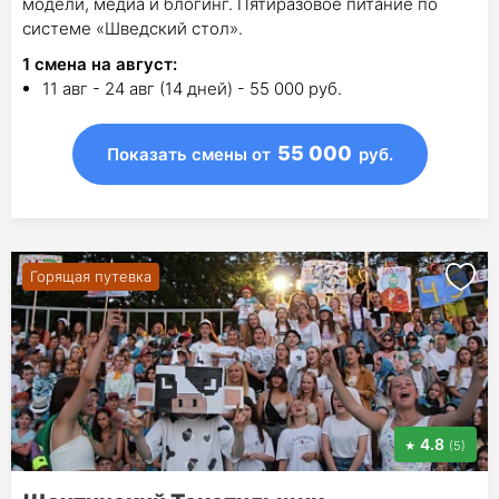
модели, медиа и блогинг. Пятиразовое питание по
системе «Шведский стол».
1
смена на август
:
11 авг - 24 авг (14 дней) - 55 000 руб.
55 000
Показать смены
от
руб.
Горящая путевка
4.8
(5)