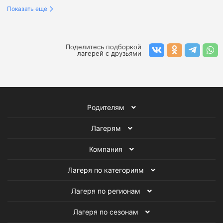
Показать еще
Лагеря в Ленинградской области на август
Лагеря в Краснодарском крае на август
Поделитесь подборкой
лагерей с друзьями
Лагеря в Сочи на август
Лагеря в Анапе на август
Лагеря в Туапсе на август
Родителям
Лагеря в Крыму на август
Лагерям
Лагеря в Москве на август
Компания
Лагеря в Санкт-Петербурге на август
Лагеря по категориям
Лагеря в России на август
Лагеря по регионам
Лагеря за границей на август
Лагеря по сезонам