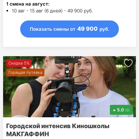
1
смена на август
:
10 авг - 15 авг (6 дней) - 49 900 руб.
49 900
Показать смены
от
руб.
Скидка 5%
Горящая путевка
5.0
(3)
Городской интенсив Киношколы
МАКГАФФИН