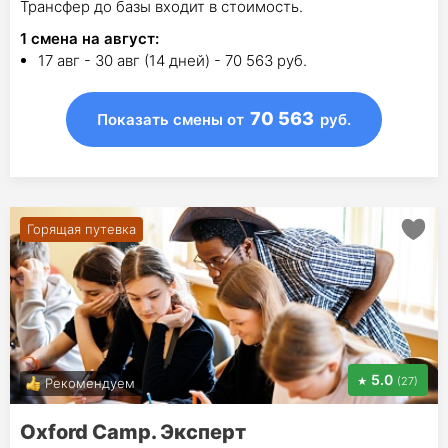
Трансфер до базы входит в стоимость.
1
смена на август
:
17 авг - 30 авг (14 дней) - 70 563 руб.
70 563
Показать смены
от
руб.
Горящая путевка
5.0
(27)
Рекомендуем
Oxford Camp. Эксперт