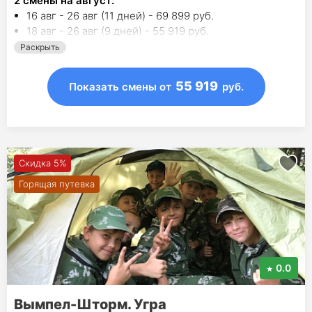
2
смены на август
:
16 авг - 26 авг (11 дней) - 69 899 руб.
18 авг - 26 авг (9 дней) - 55 919 руб.
Раскрыть
55 919
Показать смены
от
руб.
Скидка 5%
Горящая путевка
0.0
Вымпел-Шторм. Угра