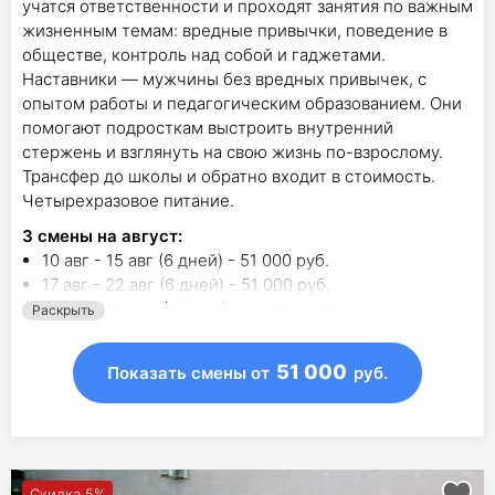
учатся ответственности и проходят занятия по важным
жизненным темам: вредные привычки, поведение в
обществе, контроль над собой и гаджетами.
Наставники — мужчины без вредных привычек, с
опытом работы и педагогическим образованием. Они
помогают подросткам выстроить внутренний
стержень и взглянуть на свою жизнь по-взрослому.
Трансфер до школы и обратно входит в стоимость.
Четырехразовое питание.
3
смены на август
:
10 авг - 15 авг (6 дней) - 51 000 руб.
17 авг - 22 авг (6 дней) - 51 000 руб.
24 авг - 29 авг (6 дней) - 51 000 руб.
Раскрыть
51 000
Показать смены
от
руб.
Скидка 5%