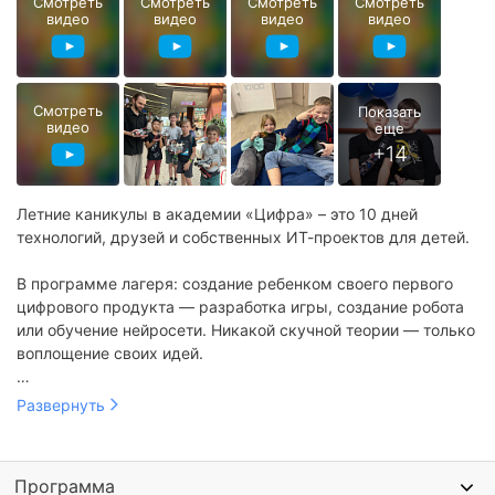
Смотреть
Смотреть
Смотреть
Смотреть
видео
видео
видео
видео
Смотреть
видео
Летние каникулы в академии «Цифра» – это 10 дней
технологий, друзей и собственных ИТ-проектов для детей.
В программе лагеря: создание ребенком своего первого
цифрового продукта — разработка игры, создание робота
или обучение нейросети. Никакой скучной теории — только
воплощение своих идей.
Самые интересные активности:
Развернуть
Для 7–10 лет: разработка собственной мини-игры (жанр,
сюжет, персонажи) и сборка программируемого робота
по её мотивам.
Для 11–14 лет: знакомство с основами дизайна в Figma,
Программа