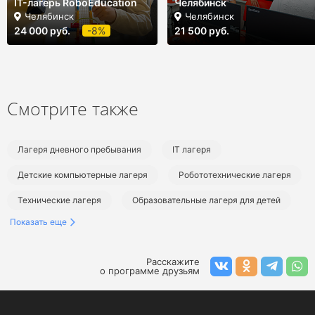
IT-лагерь RoboEducation
Челябинск
Челябинск
Челябинск
24 000 руб.
-8%
21 500 руб.
Смотрите также
Лагеря дневного пребывания
IT лагеря
Детские компьютерные лагеря
Робототехнические лагеря
Технические лагеря
Образовательные лагеря для детей
Показать еще
Детские лагеря на лето
Лагеря в Челябинской области
Лагеря в Челябинске
Летние городские лагеря
Расскажите
о программе друзьям
Летние лагеря программирования
Летние компьютерные лагеря