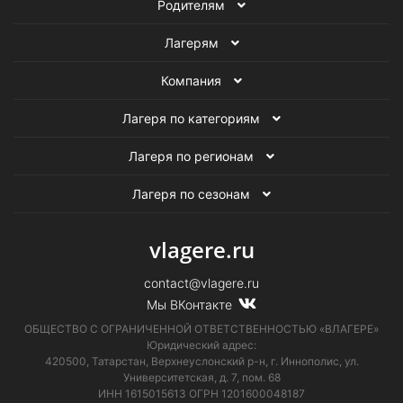
Родителям
Летние робототехнические лагеря
Лагерям
Летние технические лагеря
Летние образовательные лагеря
Компания
Лагеря по категориям
Лагеря по регионам
Лагеря по сезонам
vlagere.ru
contact@vlagere.ru
Мы ВКонтакте
ОБЩЕСТВО С ОГРАНИЧЕННОЙ ОТВЕТСТВЕННОСТЬЮ «ВЛАГЕРЕ»
Юридический адрес:
420500, Татарстан, Верхнеуслонский р-н, г. Иннополис, ул.
Университетская,
д. 7, пом. 68
ИНН 1615015613
ОГРН 1201600048187