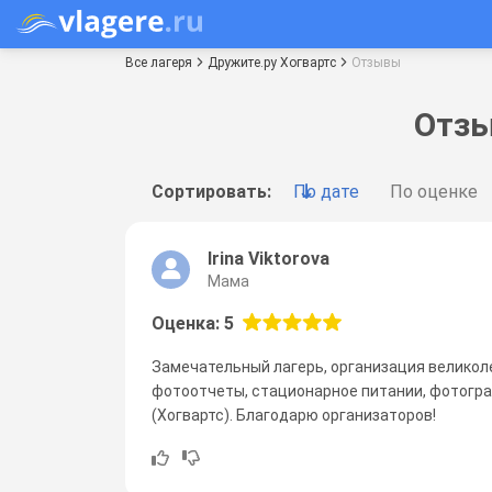
Все лагеря
Дружите.ру Хогвартс
Отзывы
Отзы
Сортировать:
По дате
По оценке
Irina Viktorova
Мама
Оценка: 5
Замечательный лагерь, организация великоле
фотоотчеты, стационарное питании, фотогра
(Хогвартс). Благодарю организаторов!