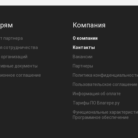
ерям
Компания
т партнера
О компании
я сотрудничества
Контакты
 организаций
Вакансии
ивные документы
Партнеры
ионное соглашение
Политика конфиденциальност
Пользовательское соглашение
Информация об оплате
Тарифы ПО Влагере.ру
Функциональные характеристи
Программное обеспечение