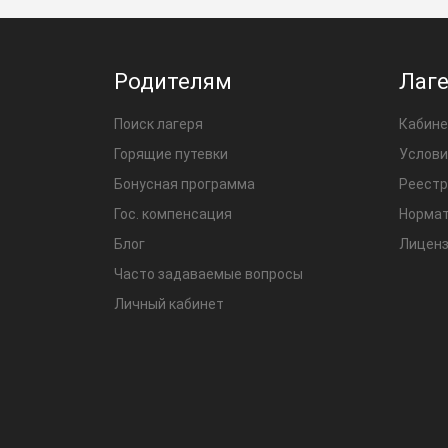
Родителям
Лаг
Поиск лагеря
Кабине
Горящие путевки
Услови
Бонусная программа
Реестр
Гос. компенсация
Нормат
Блог
Лиценз
Часто задаваемые вопросы
Личный кабинет