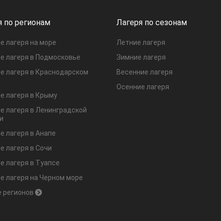
я по регионам
Лагеря по сезонам
е лагеря на море
Летние лагеря
е лагеря в Подмосковье
Зимние лагеря
е лагеря в Краснодарском
Весенние лагеря
Осенние лагеря
е лагеря в Крыму
е лагеря в Ленинградской
и
е лагеря в Анапе
е лагеря в Сочи
е лагеря в Туапсе
е лагеря на Черном море
 регионов