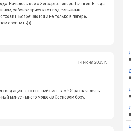
юда. Началось всё с Хогвартс, теперь Тьянгон. В года
й и нам, ребенок приезжает под сильными
отходит. Встречаются и не только в лагере,
 чем сравнить)))
Д
14 июня 2025 г.
Д
ы ведущих - это высший пилотаж! Обратная связь
нный минус - много мошек в Сосновом бору.
Д