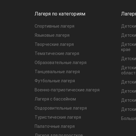
Лагеря по категориям
Лагер
Спортивные лагеря
Детски
Языковые лагеря
Детски
Творческие лагеря
Детски
крае
Тематические лагеря
Детски
Образовательные лагеря
Детски
Танцевальные лагеря
област
Футбольные лагеря
Детски
Военно-патриотические лагеря
Детски
Лагеря с бассейном
Детски
Оздоровительные лагеря
Детски
Туристические лагеря
Больше
Палаточные лагеря
Лагеря для подростков