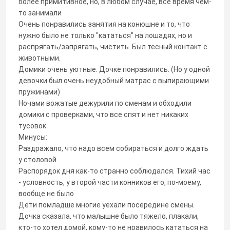
более примитивное, но, в любом случае, все время чем-
то занимали
Очень понравились занятия на конюшне и то, что
нужно было не только "кататься" на лошадях, но и
распрягать/запрягать, чистить. Был тесный контакт с
животными.
Домики очень уютные. Дочке понравились. (Но у одной
девочки был очень неудобный матрас с выпирающими
пружинами)
Ночами вожатые дежурили по сменам и обходили
домики с проверками, что все спят и нет никаких
тусовок
Минусы:
Раздражало, что надо всем собираться и долго ждать
у столовой
Распорядок дня как-то странно соблюдался. Тихий час
- условность, у второй части конников его, по-моему,
вообще не было
Дети помладше многие уехали посередине смены.
Дочка сказала, что малышне было тяжело, плакали,
кто-то хотел домой, кому-то не нравилось кататься на