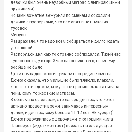
девочки был очень неудобный матрас с выпирающими
пружинами)
Ночами вожатые дежурили по сменам и обходили
домики с проверками, что все спят и нет никаких
тусовок
Минусы:
Раздражало, что надо всем собираться и долго ждать
у столовой
Распорядок дня как-то странно соблюдался. Тихий час
- условность, у второй части конников его, по-моему,
вообще не было
Дети помладше многие уехали посередине смены.
Дочка сказала, что малышне было тяжело, плакали,
кто-то хотел домой, кому-то не нравилось кататься на
пони, кому-то жесткие матрасы.
В общем, по ее словам, это лагерь для тех, кто хочет
активно провести время, занимаясь интересным
делом, и для тех, кому больше 11-12 лет. НЕ курорт))
Дочка подружилась с девочками, с которыми жила.
Планирует (ждет/мечтает) поехать на следующее
лето опять, поэтому ставлю оценку 5, несмотря на