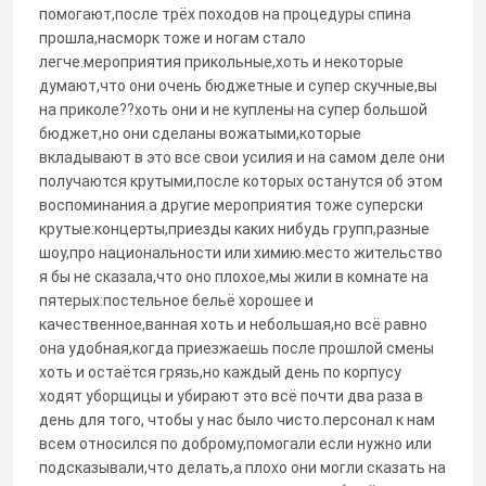
помогают,после трёх походов на процедуры спина
прошла,насморк тоже и ногам стало
легче.мероприятия прикольные,хоть и некоторые
думают,что они очень бюджетные и супер скучные,вы
на приколе??хоть они и не куплены на супер большой
бюджет,но они сделаны вожатыми,которые
вкладывают в это все свои усилия и на самом деле они
получаются крутыми,после которых останутся об этом
воспоминания.а другие мероприятия тоже суперски
крутые:концерты,приезды каких нибудь групп,разные
шоу,про национальности или химию.место жительство
я бы не сказала,что оно плохое,мы жили в комнате на
пятерых:постельное бельё хорошее и
качественное,ванная хоть и небольшая,но всё равно
она удобная,когда приезжаешь после прошлой смены
хоть и остаётся грязь,но каждый день по корпусу
ходят уборщицы и убирают это всё почти два раза в
день для того, чтобы у нас было чисто.персонал к нам
всем относился по доброму,помогали если нужно или
подсказывали,что делать,а плохо они могли сказать на