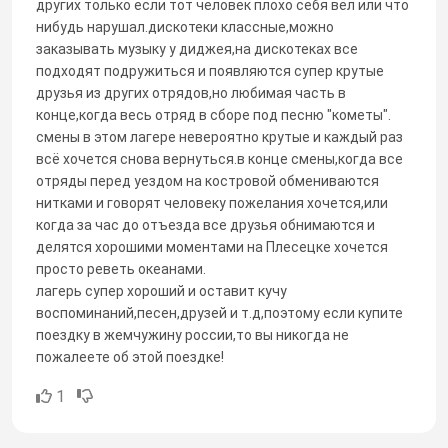
других только если тот человек плохо себя вёл или что
нибудь нарушал.дискотеки классные,можно
заказывать музыку у диджея,на дискотеках все
подходят подружиться и появляются супер крутые
друзья из других отрядов,но любимая часть в
конце,когда весь отряд в сборе под песню "кометы".
смены в этом лагере невероятно крутые и каждый раз
всё хочется снова вернуться.в конце смены,когда все
отряды перед уездом на костровой обмениваются
нитками и говорят человеку пожелания хочется,или
когда за час до отъезда все друзья обнимаются и
делятся хорошими моментами на Плесецке хочется
просто реветь океанами.
лагерь супер хороший и оставит кучу
воспоминаний,песен,друзей и т.д,поэтому если купите
поездку в жемчужину россии,то вы никогда не
пожалеете об этой поездке!
1