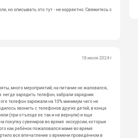
ле, но описывать это тут - не корректно. Свяжитесь с
18 июля 2024 г.
няты, много мероприятий, на питание не жаловался,
в: негде зарядить телефон, забрали зарядник
оге телефон заряжали на 10% минимум чего не
дилось звонить с телефонов других детей, в конце
ли (при отъезде ее так и не вернули) и еще
на покупку сувениров во время экскурсии, которые
того как ребёнок пожаловался маме во время
ортило все впечатление о времени проведённом в