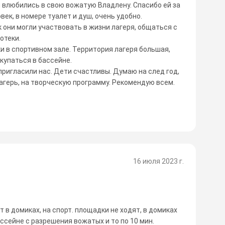
и влюбились в свою вожатую Владлену. Спасибо ей за
овек, в номере туалет и душ, очень удобно.
 они могли участвовать в жизни лагеря, общаться с
отеки.
 в спортивном зале. Территория лагеря большая,
купаться в бассейне.
пригласили нас. Дети счастливы. Думаю на след год,
агерь, на творческую программу. Рекомендую всем.
16 июля 2023 г.
 в домиках, на спорт. площадки не ходят, в домиках
ассейне с разрешения вожатых и то по 10 мин.