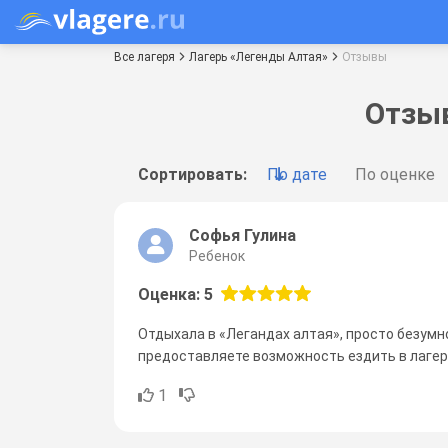
Все лагеря
Лагерь «Легенды Алтая»
Отзывы
Отзыв
Сортировать:
По дате
По оценке
Софья Гулина
Ребенок
Оценка: 5
Отдыхала в «Легандах алтая», просто безумно
предоставляете возможность ездить в лагер
1