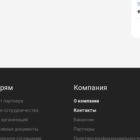
П
ерям
Компания
т партнера
О компании
я сотрудничества
Контакты
 организаций
Вакансии
ивные документы
Партнеры
ионное соглашение
Политика конфиденциальност