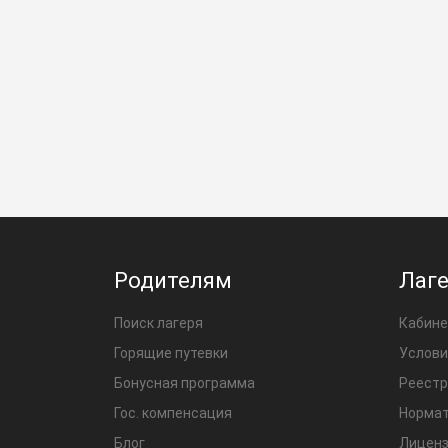
Родителям
Лаг
Поиск лагеря
Кабине
Горящие путевки
Услови
Бонусная программа
Реестр
Гос. компенсация
Нормат
Блог
Лиценз