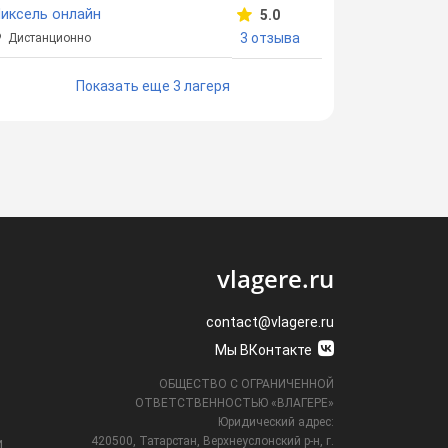
иксель онлайн
5.0
3 отзыва
Дистанционно
Показать еще 3 лагеря
vlagere.ru
contact@vlagere.ru
Мы ВКонтакте
ОБЩЕСТВО С ОГРАНИЧЕННОЙ
ОТВЕТСТВЕННОСТЬЮ «ВЛАГЕРЕ»
Юридический адрес:
420500, Татарстан, Верхнеуслонский р-н, г.
и