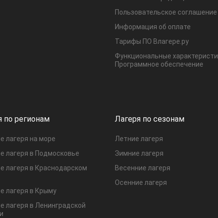
Пользовательское соглашение
Информация об оплате
Тарифы ПО Влагере.ру
Функциональные характеристи
Программное обеспечение
я по регионам
Лагеря по сезонам
е лагеря на море
Летние лагеря
е лагеря в Подмосковье
Зимние лагеря
е лагеря в Краснодарском
Весенние лагеря
Осенние лагеря
е лагеря в Крыму
е лагеря в Ленинградской
и