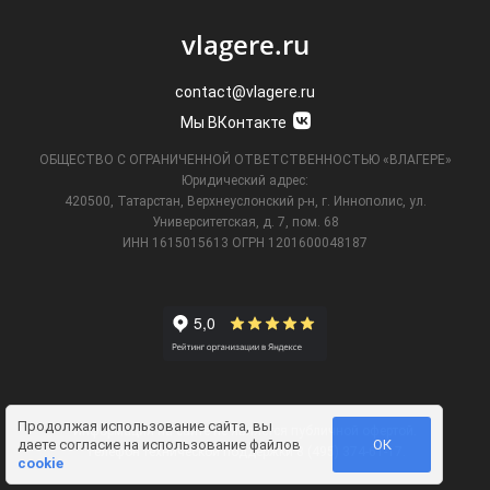
vlagere.ru
contact@vlagere.ru
Мы ВКонтакте
ОБЩЕСТВО С ОГРАНИЧЕННОЙ ОТВЕТСТВЕННОСТЬЮ «ВЛАГЕРЕ»
Юридический адрес:
420500, Татарстан, Верхнеуслонский р-н, г. Иннополис, ул.
Университетская,
д. 7, пом. 68
ИНН 1615015613
ОГРН 1201600048187
Продолжая использование сайта, вы
Информация на сайте не является публичной офертой.
даете
согласие на использование файлов
ОК
Телефон технической поддержки
8 (495) 374-61-17
.
cookie