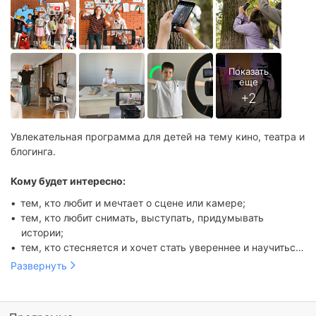
Увлекательная программа для детей на тему кино, театра и
блогинга.
Кому будет интересно:
тем, кто любит и мечтает о сцене или камере;
тем, кто любит снимать, выступать, придумывать
истории;
тем, кто стесняется и хочет стать увереннее и научиться
тем, кто проводит много времени в телефоне и готов
говорить и выступать без стеснения;
Развернуть
научиться использовать его осознанно;
тем, кому важно проявиться и быть услышанным;
активным, творческим, и даже застенчивым детям —