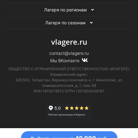
Лагеря по регионам
Лагеря по сезонам
vlagere.ru
contact@vlagere.ru
Мы ВКонтакте
ОБЩЕСТВО С ОГРАНИЧЕННОЙ ОТВЕТСТВЕННОСТЬЮ «ВЛАГЕРЕ»
Юридический адрес:
420500, Татарстан, Верхнеуслонский р-н, г. Иннополис, ул.
Университетская,
д. 7, пом. 68
ИНН 1615015613
ОГРН 1201600048187
Информация на сайте не является публичной офертой.
Телефон технической поддержки
8 (495) 374-61-17
.