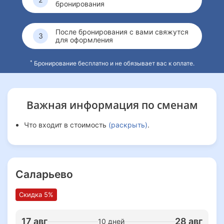
бронирования
выстраивать коммуникацию на сцене, в кадре и в жизни.
Три преимущества смены:
После бронирования с вами свяжутся
для оформления
знакомство с тремя направлениями,
итоговый мультимедийный проект,
запись видеовизитки и возможность участия в кастингах
*
Бронирование бесплатно и не обязывает вас к оплате.
в кино
Важная информация
по сменам
Что входит в стоимость
(раскрыть)
.
Саларьево
Скидка 5%
17 авг
28 авг
10 дней