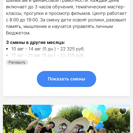
шахматам и финансовой грамотности. Каждый день
включает до 3 часов обучения, тематические мастер-
классы, прогулки и просмотр фильмов. Центр работает
с 8:00 до 19:00. За смену дети освоят ролики, разовьют
память, мышление и научатся управлять личным
бюджетом.
3
смены в другие месяца:
10 авг - 14 авг (5 дн.) - 22 325 руб.
17 авг - 21 авг (5 дн.) - 22 325 руб.
24 авг - 28 авг (5 дн.) - 22 325 руб.
Раскрыть
Показать смены