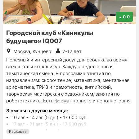
0.0
Городской клуб «Каникулы
будущего» IQ007
Москва, Кунцево
7-12 лет
Полезный и интересный досуг для ребенка во время
всех школьных каникул. Каждую неделю новая
тематическая смена. В программе занятия по
направлениям: скорочтение, математика, ментальная
арифметика, ТРИЗ и грамотность, английский,
творческая мастерская с художником, занятия по
робототехнике. Есть формат полного и неполного дня.
3
смены в другие месяца:
10 авг - 14 авг (5 дн.) - 17 600 руб.
17 авг - 21 авг (5 дн.) - 17 600 руб.
24 авг - 28 авг (5 дн.) - 17 600 руб.
Раскрыть