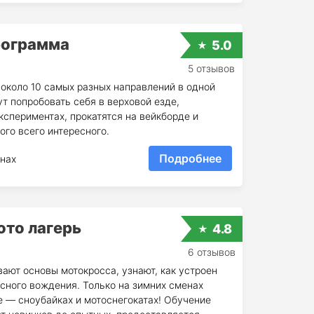
рограмма
5.0
5 отзывов
около 10 самых разных направлений в одной
ут попробовать себя в верховой езде,
кспериментах, прокатятся на вейкборде и
ого всего интересного.
Подробнее
нах
ото лагерь
4.8
6 отзывов
вают основы мотокросса, узнают, как устроен
сного вождения. Только на зимних сменах
е — сноубайках и мотоснегокатах! Обучение