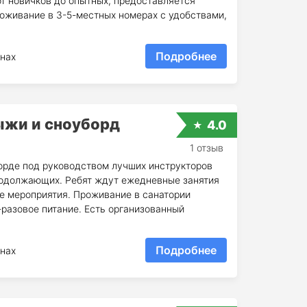
от новичков до опытных, предоставляется
оживание в 3-5-местных номерах с удобствами,
Подробнее
нах
ыжи и сноуборд
4.0
1 отзыв
орде под руководством лучших инструкторов
продолжающих. Ребят ждут ежедневные занятия
ие мероприятия. Проживание в санатории
3-разовое питание. Есть организованный
Подробнее
нах