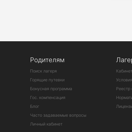
Родителям
Лаге
Поиск лагеря
Кабинет
Горящие путевки
Услови
Бонусная программа
Реестр 
Гос. компенсация
Нормат
Блог
Лиценз
Часто задаваемые вопросы
Личный кабинет