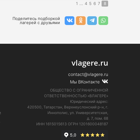
1
...
4
5
6
7
8
Поделитесь подборкой
лагерей с друзьями
vlagere.ru
contact@vlagere.ru
Мы ВКонтакте
ОБЩЕСТВО С ОГРАНИЧЕННОЙ
ОТВЕТСТВЕННОСТЬЮ «ВЛАГЕРЕ»
Юридический адрес:
420500, Татарстан, Верхнеуслонский р-н, г.
и
Иннополис, ул. Университетская,
д. 7, пом. 68
е
ИНН 1615015613
ОГРН 1201600048187