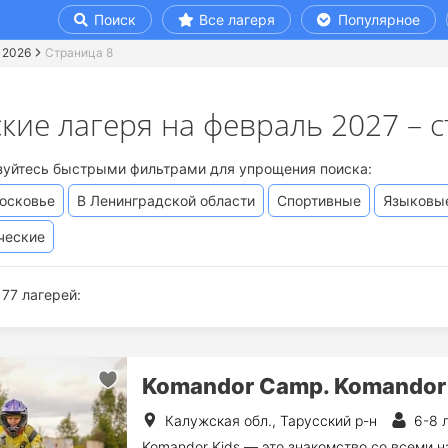
Поиск
Все лагеря
Популярное
 2026
Страница 8
кие лагеря на февраль 2027 – 
зуйтесь быстрыми фильтрами для упрощения поиска:
осковье
В Ленинградской области
Спортивные
Языковы
ческие
77 лагерей:
Komandor Сamp. Komandor
Калужская обл., Тарусский р-н
6-8 
Komandor Kids — это знакомство со всеми 