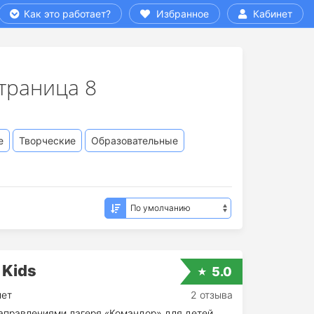
Как это работает?
Избранное
Кабинет
страница 8
е
Творческие
Образовательные
 Kids
5.0
лет
2 отзыва
направлениями лагеря «Командор» для детей