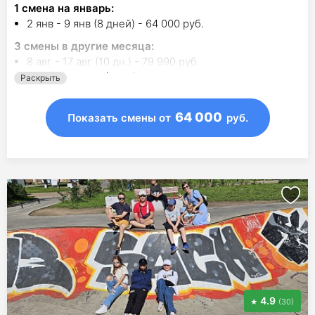
1
смена на январь
:
2 янв - 9 янв (8 дней) - 64 000 руб.
3
смены в другие месяца:
8 авг - 17 авг (10 дн.) - 79 990 руб.
24 окт - 31 окт (8 дн.) - 64 000 руб.
Раскрыть
14 ноя - 21 ноя (8 дн.) - 64 000 руб.
64 000
Показать смены
от
руб.
4.9
(30)