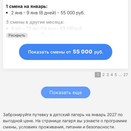
1
смена на январь
:
2 янв - 9 янв (8 дней) - 55 000 руб.
3
смены в другие месяца:
9 авг - 22 авг (14 дн.) - 93 100 руб.
25 окт - 1 ноя (8 дн.) - 52 250 руб.
Раскрыть
15 ноя - 21 ноя (7 дн.) - 46 550 руб.
55 000
Показать смены
от
руб.
1
2
3
4
5
...
27
Показать еще
Забронируйте путевку в детский лагерь на январь 2027 по
выгодной цене. На странице лагеря вы узнаете о программе
смены, условиях проживания, питании и безопасности.