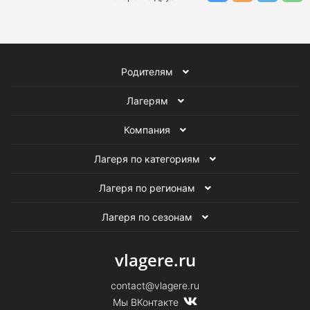
Лагеря в Сочи на январь
Лагеря в Москве на январь
Родителям
Лагеря в Санкт-Петербурге на январь
Лагерям
Лагеря в России на январь
Компания
Лагеря за границей на январь
Лагеря по категориям
Лагеря в Калужской области на январь
Лагеря по регионам
Языковые лагеря на январь
Лагеря по сезонам
Спортивные лагеря на январь
vlagere.ru
Образовательные лагеря на январь
contact@vlagere.ru
Мы ВКонтакте
Творческие лагеря на январь