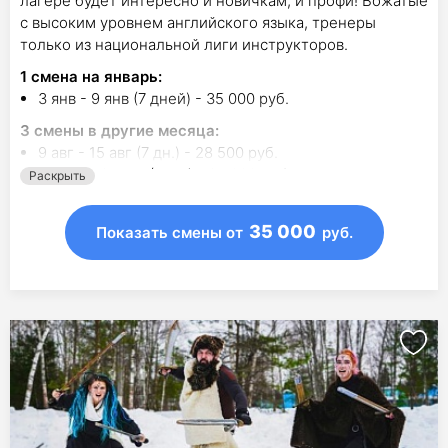
лагере будет интересно и новичкам, и профи! Вожатые
с высоким уровнем английского языка, тренеры
только из национальной лиги инструкторов.
1
смена на январь
:
3 янв - 9 янв (7 дней) - 35 000 руб.
3
смены в другие месяца:
9 авг - 15 авг (7 дн.) - 28 500 руб.
25 окт - 31 окт (7 дн.) - 35 000 руб.
Раскрыть
18 дек - 20 дек (3 дн.) - 16 000 руб.
35 000
Показать смены
от
руб.