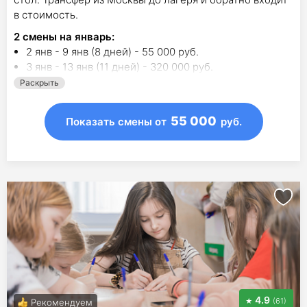
в стоимость.
2
смены на январь
:
2 янв - 9 янв (8 дней) - 55 000 руб.
3 янв - 13 янв (11 дней) - 320 000 руб.
Раскрыть
4
смены в другие месяца:
9 авг - 22 авг (14 дн.) - 93 100 руб.
16 авг - 22 авг (7 дн.) - 46 550 руб.
55 000
Показать смены
от
руб.
25 окт - 1 ноя (8 дн.) - 55 100 руб.
15 ноя - 21 ноя (7 дн.) - 50 350 руб.
4.9
(61)
Рекомендуем