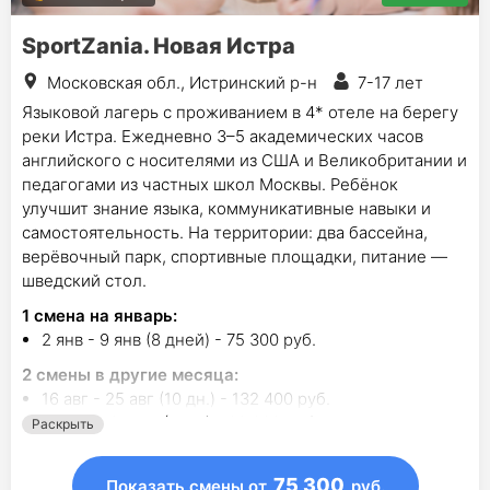
SportZania. Новая Истра
Московская обл., Истринский р-н
7-17 лет
Языковой лагерь с проживанием в 4* отеле на берегу
реки Истра. Ежедневно 3–5 академических часов
английского с носителями из США и Великобритании и
педагогами из частных школ Москвы. Ребёнок
улучшит знание языка, коммуникативные навыки и
самостоятельность. На территории: два бассейна,
верёвочный парк, спортивные площадки, питание —
шведский стол.
1
смена на январь
:
2 янв - 9 янв (8 дней) - 75 300 руб.
2
смены в другие месяца:
16 авг - 25 авг (10 дн.) - 132 400 руб.
25 окт - 31 окт (7 дн.) - 63 900 руб.
Раскрыть
75 300
Показать смены
от
руб.