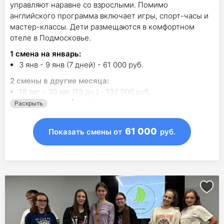
управляют наравне со взрослыми. Помимо
английского программа включает игры, спорт-часы и
мастер-классы. Дети размещаются в комфортном
отеле в Подмосковье.
1
смена на январь
:
3 янв - 9 янв (7 дней) - 61 000 руб.
2
смены в другие месяца:
18 авг - 30 авг (13 дн.) - 132 000 руб.
26 окт - 1 ноя (7 дн.) - 47 000 руб.
Раскрыть
61 000
Показать смены
от
руб.