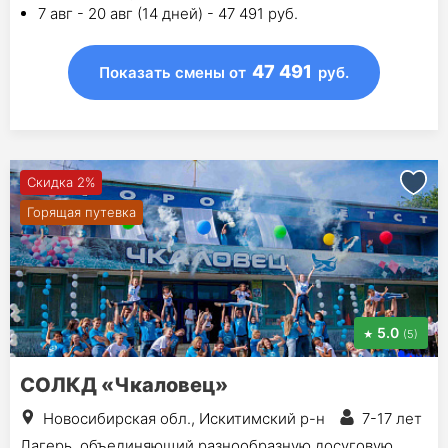
7 авг - 20 авг (14 дней) - 47 491 руб.
47 491
Показать смены
от
руб.
Скидка 2%
Горящая путевка
5.0
(5)
СОЛКД «Чкаловец»
Новосибирская обл., Искитимский р-н
7-17 лет
Лагерь, объединяющий разнообразную досуговую