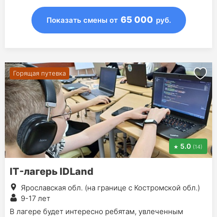
65 000
Показать смены
от
руб.
Горящая путевка
5.0
(14)
IT-лагерь IDLand
Ярославская обл. (на границе с Костромской обл.)
9-17 лет
В лагере будет интересно ребятам, увлеченным