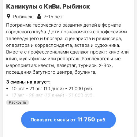
Каникулы с КиВи. Рыбинск
Рыбинск
7-15 лет
Программа творческого развития детей в формате
городского клуба. Дети познакомятся с профессиями
телеведущего и блогера, сценариста и режиссера,
оператора и корреспондента, актера и художника.
Вместе с профессионалами сделают проект: кино или
клип, мультфильм или репортаж. Развлекательные
мероприятия: квесты, лазертаг, турниры Х-Вох,
посещения батутного центра, боулинга.
3
смены на август
:
10 авг - 21 авг (10 дней) - 21 000 руб.
17 авг - 28 авг (12 дней) - 21 000 руб.
24 авг - 28 авг (10 дней) - 11 750 руб.
Раскрыть
11 750
Показать смены
от
руб.