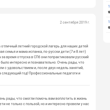
1
2 сентября 2019 г.
а отличный летний городской лагерь для наших детей
я семья и мама испанка, по-русски дети (7 и 8 лет)
ы за время отпуска в СПб они попрактиковали русский
 было интересно и познавательно. Очень рады, что
ли с удовольствием и, после двух недель занятий,
на следующий год! Профессиональные педагоги и
ень рады, что смогли помочь вам воплотить в жизнь
ти не только с пользой, но и интересно провели у нас