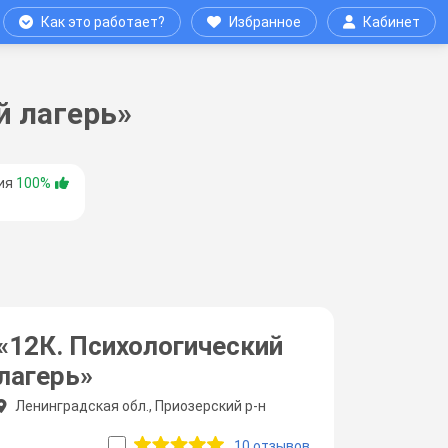
Как это работает?
Избранное
Кабинет
й лагерь»
ия
100%
«12К. Психологический
лагерь»
Ленинградская обл., Приозерский р-н
10 отзывов