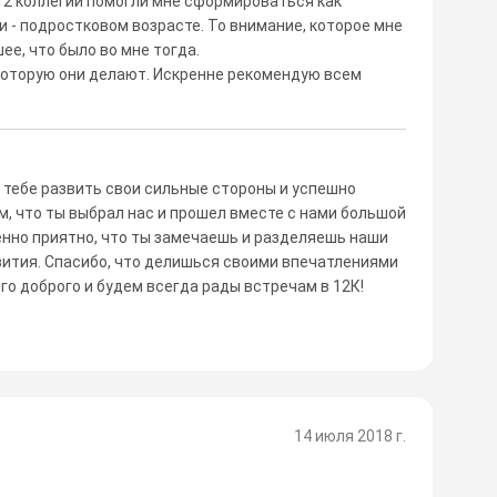
12 коллегий помогли мне сформироваться как
 - подростковом возрасте. То внимание, которое мне
е, что было во мне тогда.
 которую они делают. Искренне рекомендую всем
г тебе развить свои сильные стороны и успешно
, что ты выбрал нас и прошел вместе с нами большой
енно приятно, что ты замечаешь и разделяешь наши
вития. Спасибо, что делишься своими впечатлениями
го доброго и будем всегда рады встречам в 12К!
14 июля 2018 г.