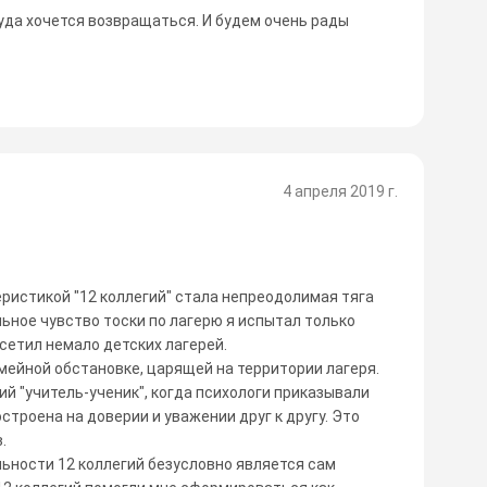
уда хочется возвращаться. И будем очень рады
4 апреля 2019 г.
ристикой "12 коллегий" стала непреодолимая тяга
льное чувство тоски по лагерю я испытал только
осетил немало детских лагерей.
емейной обстановке, царящей на территории лагеря.
ий "учитель-ученик", когда психологи приказывали
строена на доверии и уважении друг к другу. Это
.
льности 12 коллегий безусловно является сам