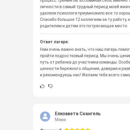
процесс тренингов. Вспоминая себя, именно 
личности в самый трудный период моей жизни
уделяли психологи приумножило все то хороше
Спасибо большое 12 коллегиям за ту работу,
родителям и детям это потрясающее место.
Ответ лагеря:
Нам очень важно знать, что наш лагерь помо
пройти подростковый период. Мы очень ценим
путь от ребенка до участника команды. Особ
ценности бережного общения, доверия и раз
и рекомендуешь нас! Желаем тебе всего само
Елизавета Скангель
Мама