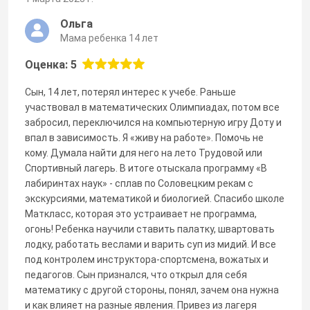
Ольга
Мама ребенка 14 лет
Оценка: 5
Сын, 14 лет, потерял интерес к учебе. Раньше
участвовал в математических Олимпиадах, потом все
забросил, переключился на компьютерную игру Доту и
впал в зависимость. Я «живу на работе». Помочь не
кому. Думала найти для него на лето Трудовой или
Спортивный лагерь. В итоге отыскала программу «В
лабиринтах наук» - сплав по Соловецким рекам с
экскурсиями, математикой и биологией. Спасибо школе
Маткласс, которая это устраивает не программа,
огонь! Ребенка научили ставить палатку, швартовать
лодку, работать веслами и варить суп из мидий. И все
под контролем инструктора-спортсмена, вожатых и
педагогов. Сын признался, что открыл для себя
математику с другой стороны, понял, зачем она нужна
и как влияет на разные явления. Привез из лагеря