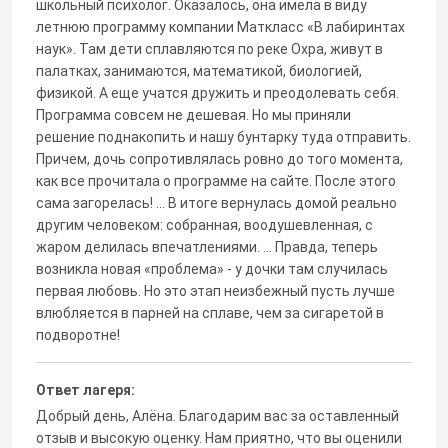
школьный психолог. Оказалось, она имела в виду
летнюю программу компании Маткласс «В лабиринтах
наук». Там дети сплавляются по реке Охра, живут в
палатках, занимаются, математикой, биологией,
физикой. А еще учатся дружить и преодолевать себя.
Программа совсем не дешевая. Но мы приняли
решение поднакопить и нашу бунтарку туда отправить.
Причем, дочь сопротивлялась ровно до того момента,
как все прочитала о программе на сайте. После этого
сама загорелась! ... В итоге вернулась домой реально
другим человеком: собранная, воодушевленная, с
жаром делилась впечатлениями. ... Правда, теперь
возникла новая «проблема» - у дочки там случилась
первая любовь. Но это этап неизбежный пусть лучше
влюбляется в парней на сплаве, чем за сигаретой в
подворотне!
Ответ лагеря:
Добрый день, Алёна. Благодарим вас за оставленный
отзыв и высокую оценку. Нам приятно, что вы оценили