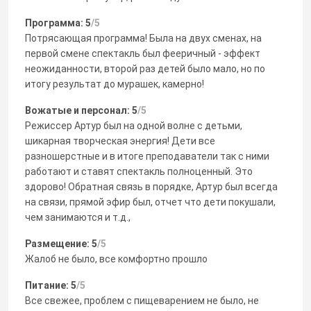
Программа: 5
/5
Потрясающая программа! Была на двух сменах, на
первой смене спектакль был фееричный - эффект
неожиданности, второй раз детей было мало, но по
итогу результат до мурашек, камерно!
Вожатые и персонал: 5
/5
Режиссер Артур был на одной волне с детьми,
шикарная творческая энергия! Дети все
разношерстные и в итоге преподаватели так с ними
работают и ставят спектакль полноценный. Это
здорово! Обратная связь в порядке, Артур был всегда
на связи, прямой эфир был, отчет что дети покушали,
чем занимаются и т.д.,
Размещение: 5
/5
Жалоб не было, все комфортно прошло
Питание: 5
/5
Все свежее, проблем с пищеварением не было, не