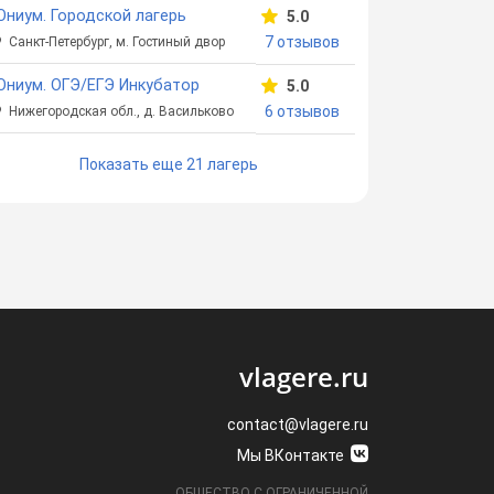
ниум. Городской лагерь
5.0
7 отзывов
Санкт-Петербург, м. Гостиный двор
ниум. ОГЭ/ЕГЭ Инкубатор
5.0
6 отзывов
Нижегородская обл., д. Васильково
Показать еще 21 лагерь
vlagere.ru
contact@vlagere.ru
Мы ВКонтакте
ОБЩЕСТВО С ОГРАНИЧЕННОЙ