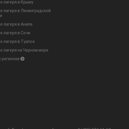
е лагеря в Крыму
е лагеря в Ленинградской
и
е лагеря в Анапе
е лагеря в Сочи
е лагеря в Туапсе
е лагеря на Черном море
 регионов