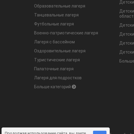
Детски
Образовательные лагеря
Детски
Танцевальные лагеря
област
Футбольные лагеря
Детски
Военно-патриотические лагеря
Детски
Лагеря с бассейном
Детски
Оздоровительные лагеря
Детски
Туристические лагеря
Больше
Палаточные лагеря
Лагеря для подростков
Больше категорий
Продолжая использование сайта, вы даете