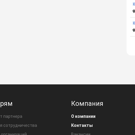
Ю
Ю
ерям
Компания
т партнера
О компании
я сотрудничества
Контакты
 организаций
Вакансии