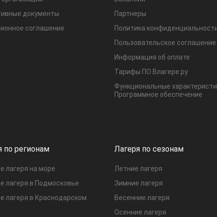
ивные документы
Партнеры
ионное соглашение
Политика конфиденциальност
Пользовательское соглашение
Информация об оплате
Тарифы ПО Влагере.ру
Функциональные характеристи
Программное обеспечение
я по регионам
Лагеря по сезонам
е лагеря на море
Летние лагеря
е лагеря в Подмосковье
Зимние лагеря
е лагеря в Краснодарском
Весенние лагеря
Осенние лагеря