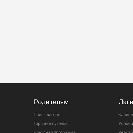
Родителям
Лаг
Поиск лагеря
Кабине
Горящие путевки
Услови
Бонусная программа
Реестр