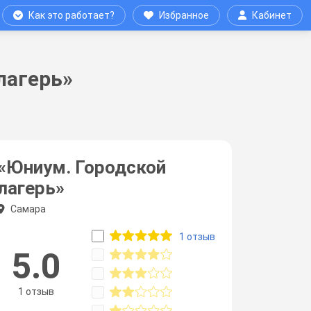
Как это работает?
Избранное
Кабинет
лагерь»
«Юниум. Городской
лагерь»
Самара
1 отзыв
5.0
1 отзыв