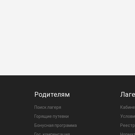
Родителям
Лаг
Поиск лагеря
Кабине
Горящие путевки
Услови
Бонусная программа
Реестр
Гос. компенсация
Нормат