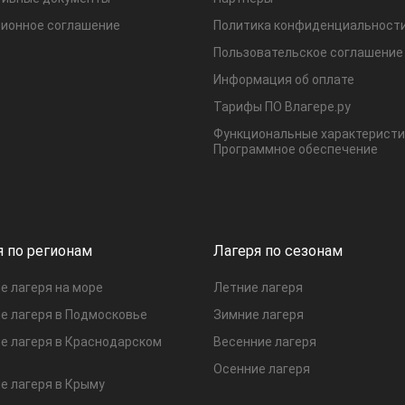
ионное соглашение
Политика конфиденциальност
Пользовательское соглашение
Информация об оплате
Тарифы ПО Влагере.ру
Функциональные характеристи
Программное обеспечение
я по регионам
Лагеря по сезонам
е лагеря на море
Летние лагеря
е лагеря в Подмосковье
Зимние лагеря
е лагеря в Краснодарском
Весенние лагеря
Осенние лагеря
е лагеря в Крыму