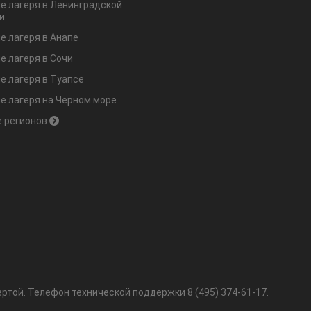
е лагеря в Ленинградской
и
е лагеря в Анапе
е лагеря в Сочи
е лагеря в Туапсе
е лагеря на Черном море
 регионов
ртой.
Телефон технической поддержки
8 (495) 374-61-17
.