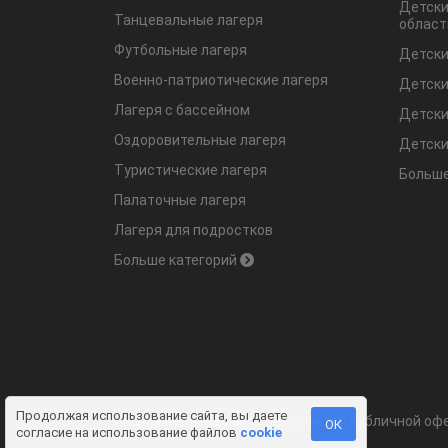
Детски
Танцевальные лагеря
област
Футбольные лагеря
Детски
Военно-патриотические лагеря
Детски
Лагеря с бассейном
Детски
Оздоровительные лагеря
Детски
Туристические лагеря
Больше
Палаточные лагеря
Лагеря для подростков
Больше категорий
Продолжая использование сайта, вы даете
Информация на сайте не является публичной офе
ОК
согласие на использование файлов
cookie