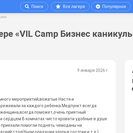
Поиск
Все лагеря
Популярное
зывы
ере «VIL Camp Бизнес каникул
9 января 2026 г.
много мероприятий,вожатые Настя и
режевали за каждого ребенка.Медпункт всегда
я женщина,всегда поможет,очень приятный
 сердцем.В комнатах чисто кровати удобные в душе
а приехали помогли поднять чемоданы на
кий стол(были оладушки хлопья состски и т д )