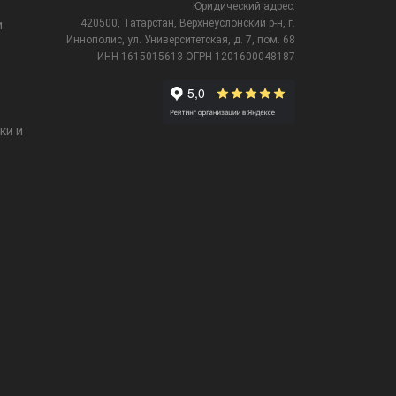
Юридический адрес:
420500, Татарстан, Верхнеуслонский р-н, г.
и
Иннополис, ул. Университетская,
д. 7, пом. 68
ИНН 1615015613
ОГРН 1201600048187
ки и