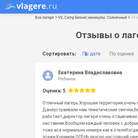
Все лагеря
VIL Camp Бизнес каникулы. Солнечный
От
Отзывы о лаг
Сортировать:
По дате
По оценке
Екатерина Владиславовна
Ребенок
Оценка: 5
Отличный лагерь.Хорошая территория,очень 
Даняустраивали нам тематические свечки,бе
работает,директор лагеря очень отзывчива
наставник.Вообщем каждый человек с добрым
тоже все нормально номера как в отелеКогд
этажи.Кормили ОСЕНЬ вкусно настоящий шведс