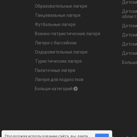
Детски
Образовательные лагеря
Детски
Танцевальные лагеря
област
Футбольные лагеря
Детски
Военно-патриотические лагеря
Детски
Лагеря с бассейном
Детски
Оздоровительные лагеря
Детски
Туристические лагеря
Больше
Палаточные лагеря
Лагеря для подростков
Больше категорий
Продолжая использование сайта, вы даете