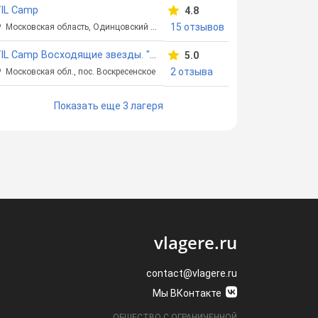
IL Camp
4.8
15 отзывов
Московская область, Одинцовский район
VIL Camp Восходящие звезды. "Солнечный"
5.0
2 отзыва
Московская обл., пос. Воскресенское
Показать еще 3 лагеря
vlagere.ru
contact@vlagere.ru
Мы ВКонтакте
ОБЩЕСТВО С ОГРАНИЧЕННОЙ