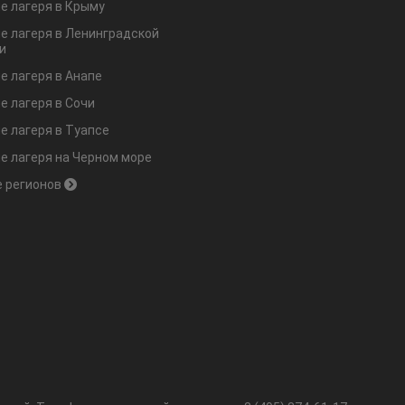
е лагеря в Крыму
е лагеря в Ленинградской
и
е лагеря в Анапе
е лагеря в Сочи
е лагеря в Туапсе
е лагеря на Черном море
 регионов