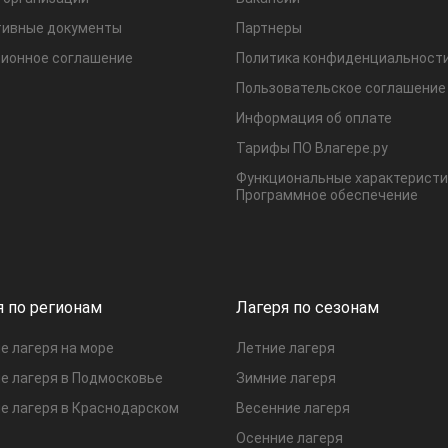
ивные документы
Партнеры
ионное соглашение
Политика конфиденциальност
Пользовательское соглашение
Информация об оплате
Тарифы ПО Влагере.ру
Функциональные характеристи
Программное обеспечение
я по регионам
Лагеря по сезонам
е лагеря на море
Летние лагеря
е лагеря в Подмосковье
Зимние лагеря
е лагеря в Краснодарском
Весенние лагеря
Осенние лагеря