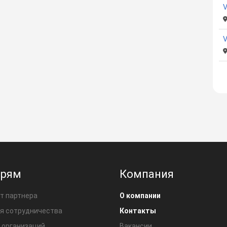
V
ерям
Компания
т партнера
О компании
я сотрудничества
Контакты
 организаций
Вакансии