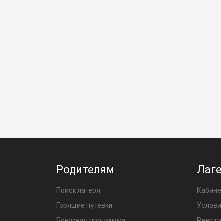
Родителям
Лаг
Поиск лагеря
Кабине
Горящие путевки
Услови
Бонусная программа
Реестр