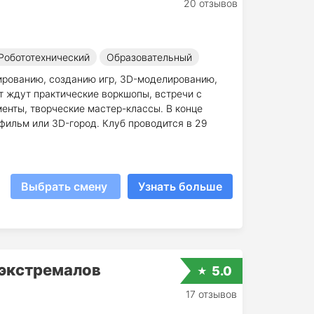
20 отзывов
Робототехнический
Образовательный
мированию, созданию игр, 3D-моделированию,
т ждут практические воркшопы, встречи с
менты, творческие мастер-классы. В конце
 фильм или 3D-город. Клуб проводится в 29
Выбрать смену
Узнать больше
 экстремалов
5.0
17 отзывов