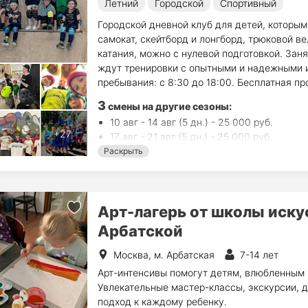
Летний
Городской
Спортивный
Городской дневной клуб для детей, которым
самокат, скейтборд и лонгборд, трюковой в
катания, можно с нулевой подготовкой. Заня
ждут тренировки c опытными и надежными и
пребывания: с 8:30 до 18:00. Бесплатная пр
3
смены на другие сезоны:
10 авг - 14 авг (5 дн.) - 25 000 руб.
17 авг - 21 авг (5 дн.) - 25 000 руб.
24 авг - 28 авг (5 дн.) - 25 000 руб.
Раскрыть
Арт-лагерь от школы искус
Арбатской
Москва, м. Арбатская
7-14 лет
Арт-интенсивы помогут детям, влюбленным в
Увлекательные мастер-классы, экскурсии,
подход к каждому ребенку.