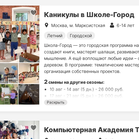
Каникулы в Школе-Город
Москва, м. Марксистская
6-14 лет
Летний
Городской
Школа-Город — это городская программа на 
создают книги, мастерят шалаши, развиваю
мышление. А ещё воплощают любые идеи – о
деревом. В программе: тематические мастер-
организация собственных проектов.
2
смены на другие сезоны:
10 авг - 14 авг (5 дн.) - 26 000 руб.
17 авг - 21 авг (5 дн.) - 26 000 руб.
Раскрыть
Компьютерная Академия 