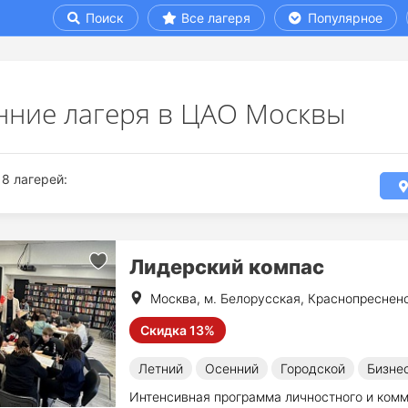
Поиск
Все лагеря
Популярное
нние лагеря в ЦАО Москвы
8 лагерей:
Лидерский компас
Москва, м. Белорусская, Краснопреснен
Скидка 13%
Летний
Осенний
Городской
Бизне
Интенсивная программа личностного и комм