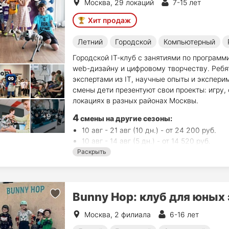
Москва, 29 локаций
7-15 лет
Хит продаж
Летний
Городской
Компьютерный
Городской IT‑клуб c занятиями по програм
web-дизайну и цифровому творчеству. Ребя
экспертами из IT, научные опыты и экспери
смены дети презентуют свои проекты: игру,
локациях в разных районах Москвы.
4
смены на другие сезоны:
10 авг - 21 авг (10 дн.) - от 24 200 руб.
10 авг - 14 авг (5 дн.) - от 14 520 руб.
17 авг - 21 авг (5 дн.) - от 14 520 руб.
Раскрыть
24 авг - 28 авг (5 дн.) - от 14 520 руб.
Bunny Hop: клуб для юных
Москва, 2 филиала
6-16 лет