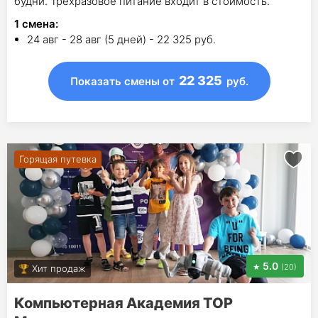
будни. Трёхразовое питание входит в стоимость.
1
смена
:
24 авг - 28 авг (5 дней) - 22 325 руб.
22 325
Показать смены
от
руб.
Горящая путевка
5.0
(20)
Хит продаж
Компьютерная Академия TOP