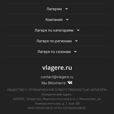
Лагерям
Компания
Лагеря по категориям
Лагеря по регионам
Лагеря по сезонам
vlagere.ru
contact@vlagere.ru
Мы ВКонтакте
ОБЩЕСТВО С ОГРАНИЧЕННОЙ ОТВЕТСТВЕННОСТЬЮ «ВЛАГЕРЕ»
Юридический адрес:
420500, Татарстан, Верхнеуслонский р-н, г. Иннополис, ул.
Университетская,
д. 7, пом. 68
ИНН 1615015613
ОГРН 1201600048187