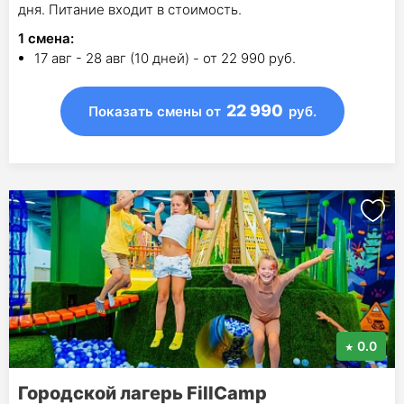
дня. Питание входит в стоимость.
1
смена
:
17 авг - 28 авг (10 дней) - от 22 990 руб.
22 990
Показать смены
от
руб.
0.0
Городской лагерь FillCamp