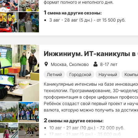
формат полного и неполного дня.
1
смена на другие сезоны:
3 авг - 28 авг (5 дн.) - от 15 500 руб.
Инжиниум. ИТ-каникулы в
Москва, Сколково
8-17 лет
Летний
Городской
Научный
Компь
Каникулярные интенсивы на базе инновацион
технологии. Программирование, 3D-моделир
профориентация в сфере цифровых професси
Ребёнок создаст свой первый проект и науч
валюта, которую можно получить за достиже
2
смены на другие сезоны:
10 авг - 21 авг (10 дн.) - 72 000 руб.
17 авг - 21 авг (5 дн.) - 35 000 руб.