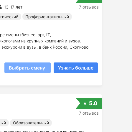
13-17 лет
7 отзывов
гический
Профориентационный
 смены (бизнес, арт, IT,
ихологами из крупных компаний и вузов.
экскурсии в вузы, в банк России, Сколково,
Выбрать смену
Узнать больше
5.0
7 отзывов
ный
Образовательный
и направлениям: социально-гуманитарное,