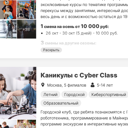
эксклюзивные курсы по тематике программы
перекусы между занятиями, интересный дос
весь день и с возможностью остаться до 19
1
10 000
смена на осень
от
руб
:
26 окт - 30 окт (5 дней) - 10 000 руб.
3
смены на другие сезоны:
10 авг - 14 авг (5 дн.) - 18 000 руб.
Раскрыть
17 авг - 21 авг (5 дн.) - 18 000 руб.
4 янв - 8 янв (5 дн.) - 18 000 руб.
Каникулы с Cyber Class
Москва, 5 филиалов
5-14 лет
Летний
Городской
Киберспортивный
Образовательный
Городской клуб, где ребята познакомятся с 
робототехника, программирование в Майнкр
программе экскурсии в интерактивные музеи