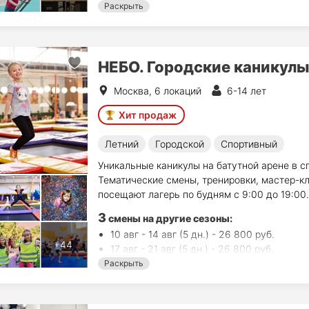
Раскрыть
НЕБО. Городские каникулы
Москва, 6 локаций
6-14 лет
Хит продаж
Летний
Городской
Спортивный
Уникальные каникулы на батутной арене в с
Тематические смены, тренировки, мастер-кл
посещают лагерь по будням с 9:00 до 19:00.
3
смены на другие сезоны:
10 авг - 14 авг (5 дн.) - 26 800 руб.
17 авг - 21 авг (5 дн.) - 26 800 руб.
24 авг - 28 авг (5 дн.) - 26 800 руб.
Раскрыть