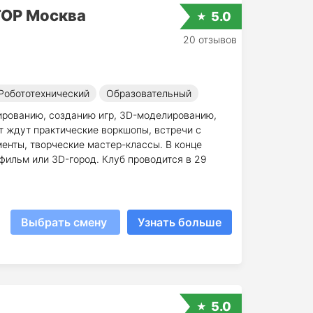
TOP Москва
5.0
20 отзывов
Робототехнический
Образовательный
мированию, созданию игр, 3D-моделированию,
т ждут практические воркшопы, встречи с
менты, творческие мастер-классы. В конце
 фильм или 3D-город. Клуб проводится в 29
Выбрать смену
Узнать больше
5.0