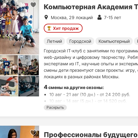
Компьютерная Академия 
Москва, 29 локаций
7-15 лет
Хит продаж
Летний
Городской
Компьютерный
Городской IT‑клуб c занятиями по програм
web-дизайну и цифровому творчеству. Ребя
экспертами из IT, научные опыты и экспери
смены дети презентуют свои проекты: игру,
локациях в разных районах Москвы.
4
смены на другие сезоны:
10 авг - 21 авг (10 дн.) - от 24 200 руб.
10 авг - 14 авг (5 дн.) - от 14 520 руб.
17 авг - 21 авг (5 дн.) - от 14 520 руб.
Раскрыть
24 авг - 28 авг (5 дн.) - от 14 520 руб.
Профессионалы будущего