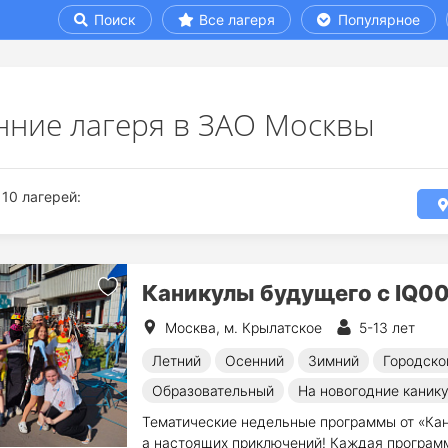
Поиск
Все лагеря
Популярное
нние лагеря в ЗАО Москвы
10 лагерей:
Каникулы будущего с IQ0
Москва, м. Крылатское
5-13 лет
Летний
Осенний
Зимний
Городско
Образовательный
На новогодние каник
Тематические недельные программы от «Кан
а настоящих приключений! Каждая программ