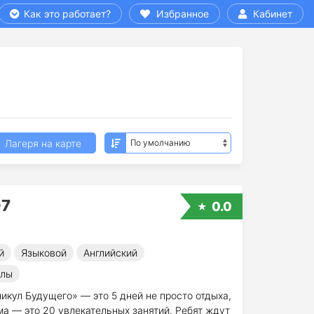
Как это работает?
Избранное
Кабинет
Лагеря на карте
07
0.0
й
Языковой
Английский
улы
икул Будущего» — это 5 дней не просто отдыха,
а — это 20 увлекательных занятий. Ребят ждут