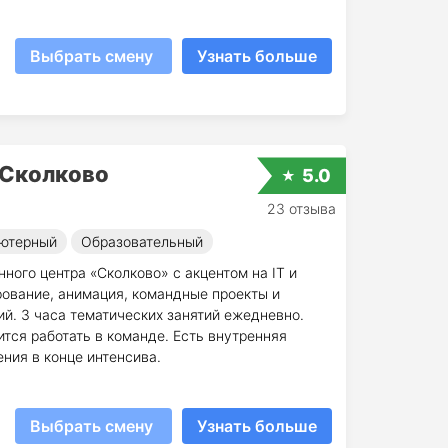
Выбрать смену
Узнать больше
 Сколково
5.0
23 отзыва
ютерный
Образовательный
ного центра «Сколково» с акцентом на IT и
ование, анимация, командные проекты и
й. 3 часа тематических занятий ежедневно.
ится работать в команде. Есть внутренняя
ния в конце интенсива.
Выбрать смену
Узнать больше