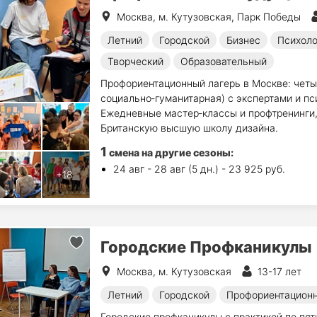
Москва, м. Кутузовская, Парк Победы
Летний
Городской
Бизнес
Психоло
Творческий
Образовательный
Профориентационный лагерь в Москве: четыре
социально‑гуманитарная) с экспертами и пс
Ежедневные мастер‑классы и профтренинги, 
Британскую высшую школу дизайна.
1
смена на другие сезоны:
24 авг - 28 авг (5 дн.) - 23 925 руб.
Городские Профканикулы
Москва, м. Кутузовская
13-17 лет
Летний
Городской
Профориентацион
Городские профканикулы с практикой по пят