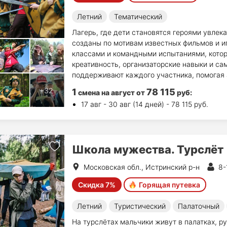
Летний
Тематический
Лагерь, где дети становятся героями увлек
созданы по мотивам известных фильмов и и
классами и командными испытаниями, котор
креативность, организаторские навыки и с
поддерживают каждого участника, помогая 
1
78 115
смена на август
от
руб
:
17 авг - 30 авг (14 дней) - 78 115 руб.
Школа мужества. Турслёт
Московская обл., Истринский р-н
8-
Скидка 7%
Горящая путевка
Летний
Туристический
Палаточный
На турслётах мальчики живут в палатках, ру