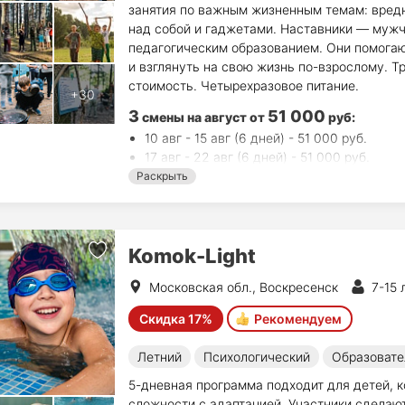
занятия по важным жизненным темам: вредн
над собой и гаджетами. Наставники — мужч
педагогическим образованием. Они помогаю
и взглянуть на свою жизнь по-взрослому. Т
стоимость. Четырехразовое питание.
3
51 000
смены на август
от
руб
:
10 авг - 15 авг (6 дней) - 51 000 руб.
17 авг - 22 авг (6 дней) - 51 000 руб.
24 авг - 29 авг (6 дней) - 51 000 руб.
Раскрыть
Komok-Light
Московская обл., Воскресенск
7-15 
Скидка 17%
Рекомендуем
Летний
Психологический
Образовате
5-дневная программа подходит для детей, к
сложности с адаптацией. Участники сделают 