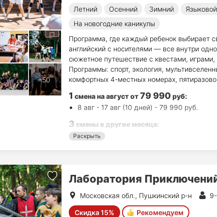
Летний
Осенний
Зимний
Языковой
На новогодние каникулы
Программа, где каждый ребенок выбирает с
английский с носителями — все внутри одн
сюжетное путешествие с квестами, играми,
Программы: спорт, экология, мультивселенн
комфортных 4-местных номерах, пятиразово
1
79 990
смена на август
от
руб
:
8 авг - 17 авг (10 дней) - 79 990 руб.
3
смены в другие месяца:
24 окт - 31 окт (8 дн.) - 64 000 руб.
Раскрыть
14 ноя - 21 ноя (8 дн.) - 64 000 руб.
2 янв - 9 янв (8 дн.) - 64 000 руб.
Лаборатория Приключений
Московская обл., Пушкинский р-н
9-
Скидка 15%
Рекомендуем