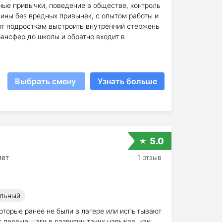
ые привычки, поведение в обществе, контроль
ины без вредных привычек, с опытом работы и
т подросткам выстроить внутренний стержень
рансфер до школы и обратно входит в
Выбрать смену
Узнать больше
5.0
лет
1 отзыв
льный
оторые ранее не были в лагере или испытывают
первые шаги в развитии таких навыков, как: