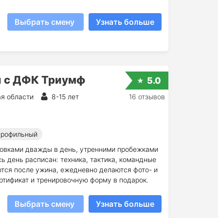
Выбрать смену
Узнать больше
ы с ДФК Триумф
5.0
я области
8-15 лет
16 отзывов
рофильный
ровками дважды в день, утренними пробежками
ь день расписан: техника, тактика, командные
тся после ужина, ежедневно делаются фото- и
ртификат и тренировочную форму в подарок.
Выбрать смену
Узнать больше