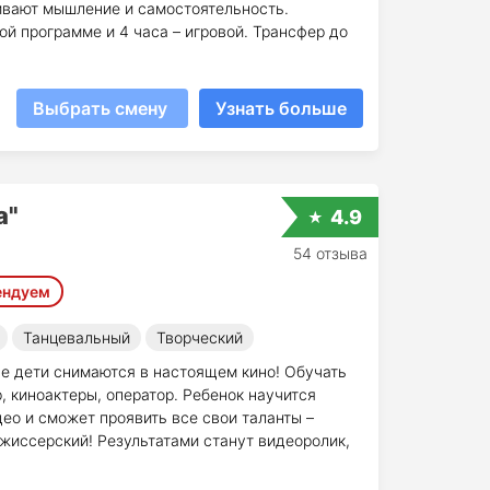
вивают мышление и самостоятельность.
й программе и 4 часа – игровой. Трансфер до
Выбрать смену
Узнать больше
а"
4.9
54 отзыва
ендуем
Танцевальный
Творческий
де дети снимаются в настоящем кино! Обучать
 киноактеры, оператор. Ребенок научится
део и сможет проявить все свои таланты –
жиссерский! Результатами станут видеоролик,