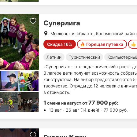
Суперлига
Московская область, Коломенский район
Скидка 16%
Горящая путевка
Летний
Туристический
Компьютерны
«Суперлига» – это педагогический проект де
В лагере дети получат возможность собрать
конструктора. На выбор предоставляются 5 н
творчество. Отряды до 12 человек с внимат
в стоимость.
1
77 900
смена на август
от
руб
:
13 авг - 26 авг (14 дней) - 77 900 руб.