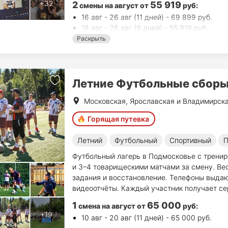
2
55 919
смены на август
от
руб
:
16 авг - 26 авг (11 дней) - 69 899 руб.
18 авг - 26 авг (9 дней) - 55 919 руб.
Раскрыть
Летние Футбольные сбор
Московская, Ярославская и Владимирска
Горящая путевка
Летний
Футбольный
Спортивный
П
Футбольный лагерь в Подмосковье с трени
и 3–4 товарищескими матчами за смену. Вес
задания и восстановление. Телефоны выдаю
видеоотчёты. Каждый участник получает се
1
65 000
смена на август
от
руб
:
10 авг - 20 авг (11 дней) - 65 000 руб.