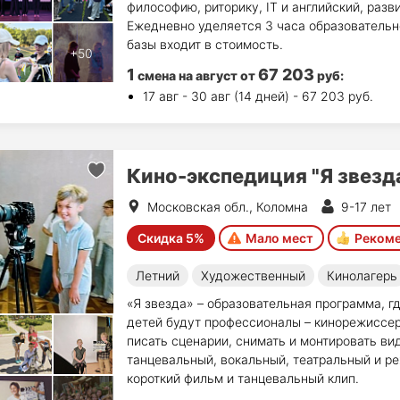
философию, риторику, IT и английский, раз
Ежедневно уделяется 3 часа образовательно
базы входит в стоимость.
1
67 203
смена на август
от
руб
:
17 авг - 30 авг (14 дней) - 67 203 руб.
Кино-экспедиция "Я звезд
Московская обл., Коломна
9-17 лет
Скидка 5%
Мало мест
Реком
Летний
Художественный
Кинолагерь
«Я звезда» – образовательная программа, г
детей будут профессионалы – кинорежиссер,
писать сценарии, снимать и монтировать ви
танцевальный, вокальный, театральный и ре
короткий фильм и танцевальный клип.