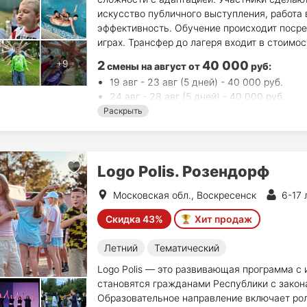
искусство публичного выступления, работа 
эффективность. Обучение происходит посре
играх. Трансфер до лагеря входит в стоимос
2
40 000
смены на август
от
руб
:
19 авг - 23 авг (5 дней) - 40 000 руб.
24 авг - 28 авг (5 дней) - 40 000 руб.
Раскрыть
Logo Polis. Розендорф
Московская обл., Воскресенск
6-17 
Скидка 43%
Хит продаж
Летний
Тематический
Logo Polis — это развивающая программа с 
становятся гражданами Республики с закон
Образовательное направление включает роле