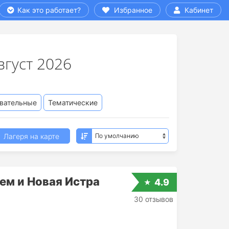
Как это работает?
Избранное
Кабинет
вгуст 2026
вательные
Тематические
Лагеря на карте
ем и Новая Истра
4.9
30 отзывов