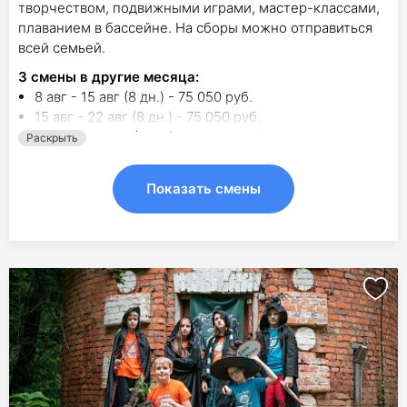
творчеством, подвижными играми, мастер-классами,
плаванием в бассейне. На сборы можно отправиться
всей семьей.
3
смены в другие месяца:
8 авг - 15 авг (8 дн.) - 75 050 руб.
15 авг - 22 авг (8 дн.) - 75 050 руб.
22 авг - 29 авг (8 дн.) - 75 050 руб.
Раскрыть
Показать смены