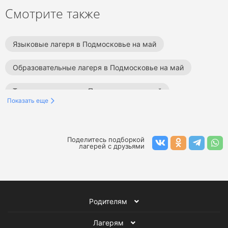
Смотрите также
Языковые лагеря в Подмосковье на май
Образовательные лагеря в Подмосковье на май
Творческие лагеря в Подмосковье на май
Показать еще
Тематические лагеря в Подмосковье на май
Английские лагеря в Подмосковье на май
Поделитесь подборкой
лагерей с друзьями
Детские лагеря в Подмосковье
Лагеря на май
Все детские лагеря
Родителям
Лагерям