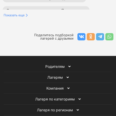
Осенние спортивные лагеря в Подмосковье
Показать еще
Осенние образовательные лагеря в Подмосковье
Осенние творческие лагеря в Подмосковье
Поделитесь подборкой
лагерей с друзьями
Осенние английские лагеря в Подмосковье
Осенние лагеря в Подмосковье
Родителям
Тематические лагеря в Подмосковье
Лагерям
Осенние тематические лагеря
Компания
Лагеря для детей в Подмосковье
Лагеря по категориям
Тематические лагеря для детей
Лагеря по регионам