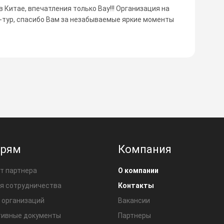
в Китае, впечатления только Вау!!! Организация на
л-тур, спасибо Вам за незабываемые яркие моменты
ерям
Компания
т партнера
О компании
я сотрудничества
Контакты
 организаций
Вакансии
ивные документы
Партнеры