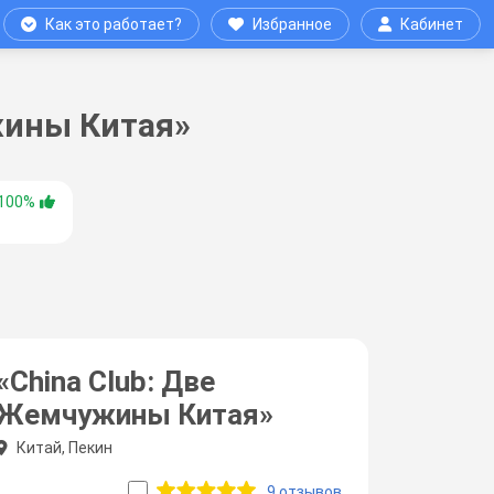
Как это работает?
Избранное
Кабинет
жины Китая»
100%
«China Club: Две
Жемчужины Китая»
Китай, Пекин
9 отзывов