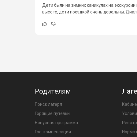
Дети были на зимних каникулах на экскурсии 
высоте, дети поездкой очень довольны, Диа
Родителям
Лаг
Поиск лагеря
Кабине
Горящие путевки
Услови
Бонусная программа
Реестр
Гос. компенсация
Нормат