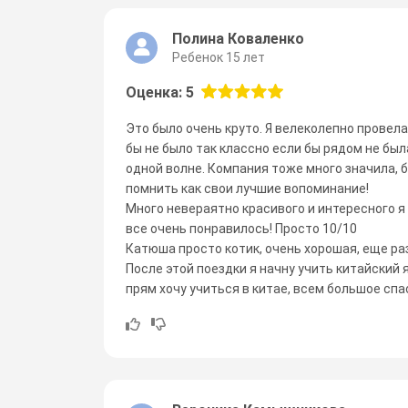
Полина Коваленко
Ребенок 15 лет
Оценка: 5
Это было очень круто. Я велеколепно провела
бы не было так классно если бы рядом не был
одной волне. Компания тоже много значила, б
помнить как свои лучшие вопоминание!
Много невераятно красивого и интересного я 
все очень понравилось! Просто 10/10
Катюша просто котик, очень хорошая, еще раз
После этой поездки я начну учить китайский 
прям хочу учиться в китае, всем большое спа