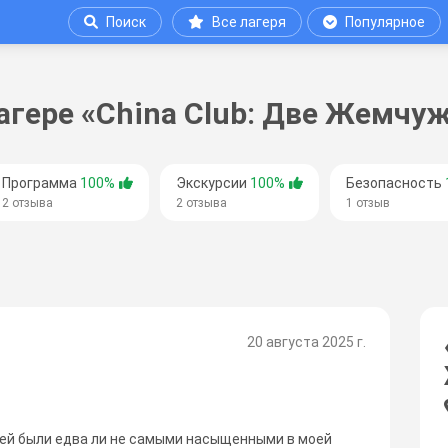
Поиск
Все лагеря
Популярное
агере «China Club: Две Жемчу
Программа
100%
Экскурсии
100%
Безопасность
2 отзыва
2 отзыва
1 отзыв
20 августа 2025 г.
ней были едва ли не самыми насыщенными в моей