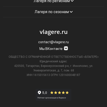
Лагеря по регионам
Лагеря по сезонам
vlagere.ru
contact@vlagere.ru
Мы ВКонтакте
ОБЩЕСТВО С ОГРАНИЧЕННОЙ ОТВЕТСТВЕННОСТЬЮ «ВЛАГЕРЕ»
Юридический адрес:
420500, Татарстан, Верхнеуслонский р-н, г. Иннополис, ул.
Университетская,
д. 7, пом. 68
ИНН 1615015613
ОГРН 1201600048187