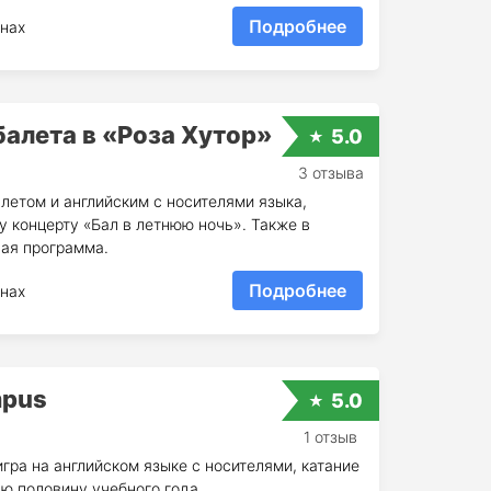
Подробнее
нах
балета в «Роза Хутор»
5.0
3 отзыва
летом и английским с носителями языка,
у концерту «Бал в летнюю ночь». Также в
ая программа.
Подробнее
нах
mpus
5.0
1 отзыв
гра на английском языке с носителями, катание
ую половину учебного года.