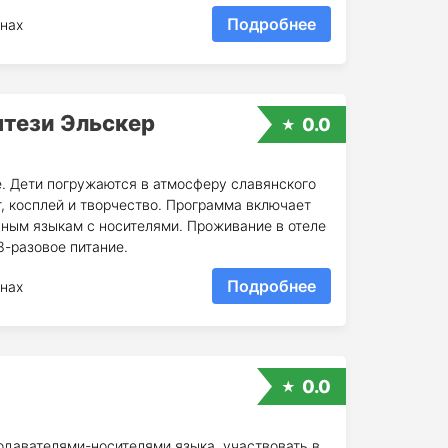
Подробнее
нах
нтези Эльскер
0.0
е. Дети погружаются в атмосферу славянского
т, косплей и творчество. Программа включает
нным языкам с носителями. Проживание в отеле
3-разовое питание.
Подробнее
нах
0.0
одавателями-носителями языка, участвовать в