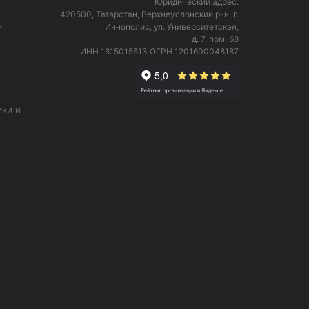
Юридический адрес:
420500, Татарстан, Верхнеуслонский р-н, г.
и
Иннополис, ул. Университетская,
д. 7, пом. 68
е
ИНН 1615015613
ОГРН 1201600048187
ки и