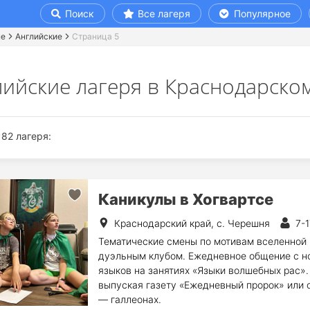
Поиск
Все лагеря
Популярное
ые
Английские
Страница 5
ийские лагеря в Краснодарском
82 лагеря:
Каникулы в Хогвартсе
Краснодарский край, с. Черешня
7-1
Тематические смены по мотивам вселенной 
дуэльным клубом. Ежедневное общение с нос
языков на занятиях «Языки волшебных рас».
выпуская газету «Ежедневный пророк» или 
— галлеонах.