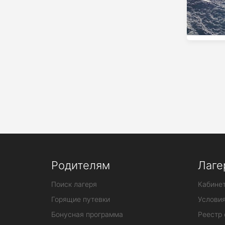
Родителям
Лаге
Поиск лагеря
Кабинет
Горящие путевки
Услови
Бонусная программа
Реестр 