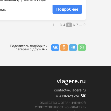
Подробнее
нах
1
...
3
4
5
6
7
...
9
Поделитесь подборкой
лагерей с друзьями
vlagere.ru
contact@vlagere.ru
Мы ВКонтакте
ОБЩЕСТВО С ОГРАНИЧЕННОЙ
ОТВЕТСТВЕННОСТЬЮ «ВЛАГЕРЕ»