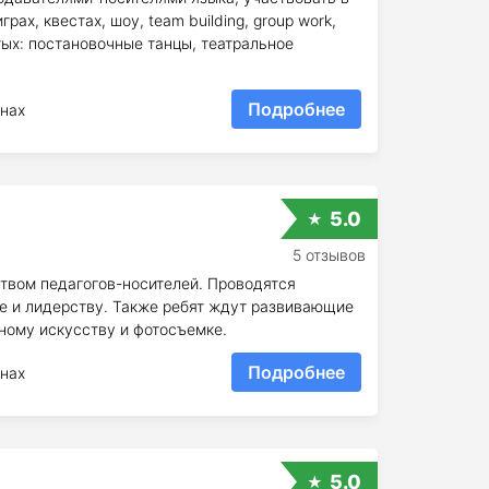
рах, квестах, шоу, team building, group work,
ых: постановочные танцы, театральное
Подробнее
нах
5.0
5 отзывов
ством педагогов-носителей. Проводятся
де и лидерству. Также ребят ждут развивающие
ному искусству и фотосъемке.
Подробнее
нах
5.0