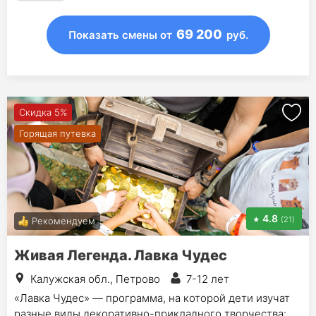
3
смены на другие сезоны:
3 окт - 10 окт (8 дн.) - 39 900 руб.
69 200
Показать смены
от
руб.
24 окт - 31 окт (8 дн.) - 39 900 руб.
14 ноя - 21 ноя (8 дн.) - 39 900 руб.
Скидка 5%
Горящая путевка
4.8
(21)
Рекомендуем
Живая Легенда. Лавка Чудес
Калужская обл., Петрово
7-12 лет
«Лавка Чудес» — программа, на которой дети изучат
разные виды декоративно-прикладного творчества: