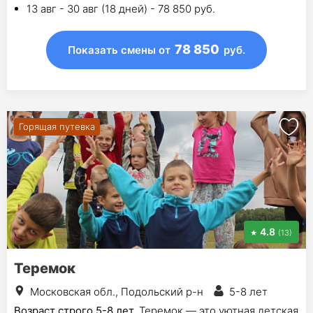
13 авг - 30 авг (18 дней) - 78 850 руб.
78 850
Показать смены
от
руб.
Горящая путевка
4.8
(13)
Теремок
Московская обл., Подольский р-н
5-8 лет
Возраст строго 5-8 лет.
Теремок — это уютная детская