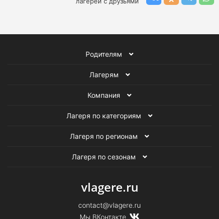
лагерей с друзьями
Летние образовательные лагеря в Подмосковье
Летние тематические лагеря в Подмосковье
Родителям
Летние туристические лагеря в Подмосковье
Лагерям
Летние английские лагеря в Подмосковье
Компания
Летние лагеря программирования в Подмосковье
Лагеря по категориям
Летние театральные лагеря в Подмосковье
Лагеря по регионам
Летние музыкальные лагеря в Подмосковье
Лагеря по сезонам
Летние танцевальные лагеря в Подмосковье
vlagere.ru
Летние палаточные лагеря в Подмосковье
contact@vlagere.ru
Мы ВКонтакте
Летние робототехнические лагеря в Подмосковье