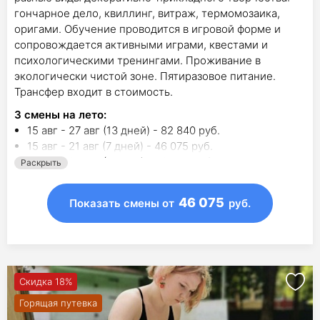
гончарное дело, квиллинг, витраж, термомозаика,
оригами. Обучение проводится в игровой форме и
сопровождается активными играми, квестами и
психологическими тренингами. Проживание в
экологически чистой зоне. Пятиразовое питание.
Трансфер входит в стоимость.
3
смены на лето
:
15 авг - 27 авг (13 дней) - 82 840 руб.
15 авг - 21 авг (7 дней) - 46 075 руб.
21 авг - 27 авг (7 дней) - 46 075 руб.
Раскрыть
46 075
Показать смены
от
руб.
Скидка 18%
Горящая путевка