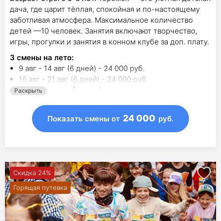
дача, где царит тёплая, спокойная и по-настоящему
заботливая атмосфера. Максимальное количество
детей —10 человек. Занятия включают творчество,
игры, прогулки и занятия в конном клубе за доп. плату.
3
смены на лето
:
9 авг - 14 авг (6 дней) - 24 000 руб.
16 авг - 21 авг (6 дней) - 24 000 руб.
23 авг - 28 авг (6 дней) - 25 000 руб.
Раскрыть
24 000
Показать смены
от
руб.
Скидка 24%
Горящая путевка