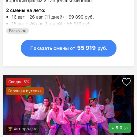
короткий фильм и танцевальный клип.
2
смены на лето
:
16 авг - 26 авг (11 дней) - 69 899 руб.
18 авг - 26 авг (9 дней) - 55 919 руб.
Раскрыть
55 919
Показать смены
от
руб.
Скидка 5%
Горящая путевка
5.0
(7)
Хит продаж