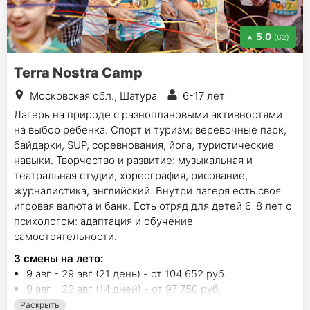
5.0
(62)
Terra Nostra Camp
Московская обл., Шатура
6-17 лет
Лагерь на природе с разноплановыми активностями
на выбор ребенка. Спорт и туризм: веревочные парк,
байдарки, SUP, соревнования, йога, туристические
навыки. Творчество и развитие: музыкальная и
театральная студии, хореография, рисование,
журналистика, английский. Внутри лагеря есть своя
игровая валюта и банк. Есть отряд для детей 6-8 лет с
психологом: адаптация и обучение
самостоятельности.
3
смены на лето
:
9 авг - 29 авг (21 день) - от 104 652 руб.
9 авг - 22 авг (14 дней) - от 97 750 руб.
20 авг - 29 авг (10 дней) - от 69 200 руб.
Раскрыть