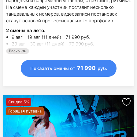
народным и современным танцам, стретчинг, ритмика.
На смене каждый участник поставит несколько
танцевальных номеров, видеозаписи постановок
станут основой профессионального портфолио.
2
смены на лето
:
9 авг - 19 авг (11 дней) - 71 990 руб.
20 авг - 30 авг (11 дней) - 79 990 руб.
Раскрыть
71 990
Показать смены
от
руб.
Скидка 5%
Горящая путевка