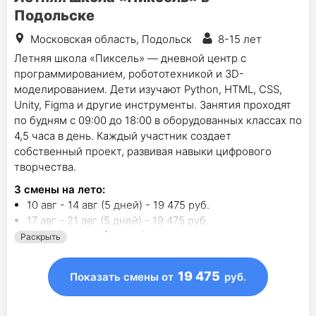
Подольске
Московская область, Подольск
8-15 лет
Летняя школа «Пиксель» — дневной центр с
программированием, робототехникой и 3D-
моделированием. Дети изучают Python, HTML, CSS,
Unity, Figma и другие инструменты. Занятия проходят
по будням с 09:00 до 18:00 в оборудованных классах по
4,5 часа в день. Каждый участник создает
собственный проект, развивая навыки цифрового
творчества.
3
смены на лето
:
10 авг - 14 авг (5 дней) - 19 475 руб.
17 авг - 21 авг (5 дней) - 19 475 руб.
24 авг - 28 авг (5 дней) - 19 475 руб.
Раскрыть
19 475
Показать смены
от
руб.