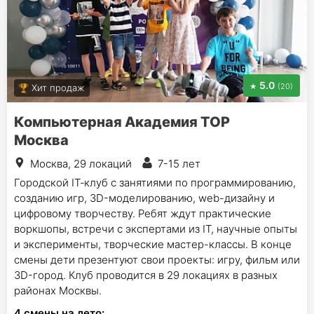
5.0
(20)
Хит продаж
Компьютерная Академия TOP
Москва
Москва, 29 локаций
7-15 лет
Городской IT‑клуб c занятиями по программированию,
созданию игр, 3D-моделированию, web-дизайну и
цифровому творчеству. Ребят ждут практические
воркшопы, встречи с экспертами из IT, научные опыты
и эксперименты, творческие мастер-классы. В конце
смены дети презентуют свои проекты: игру, фильм или
3D-город. Клуб проводится в 29 локациях в разных
районах Москвы.
4
смены на лето
: