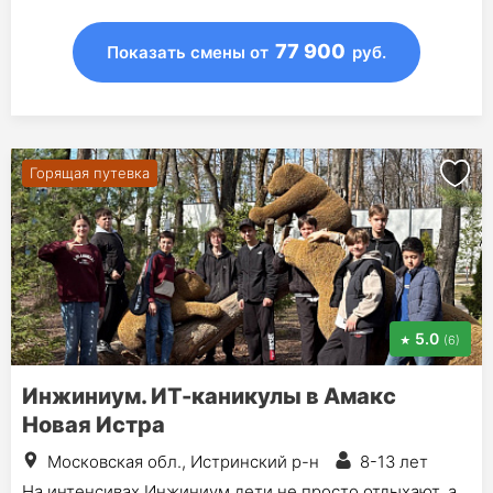
77 900
Показать смены
от
руб.
Горящая путевка
5.0
(6)
Инжиниум. ИТ-каникулы в Амакс
Новая Истра
Московская обл., Истринский р-н
8-13 лет
На интенсивах Инжиниум дети не просто отдыхают, а