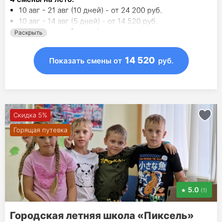
10 авг - 21 авг (10 дней) - от 24 200 руб.
10 авг - 14 авг (5 дней) - от 14 520 руб.
17 авг - 21 авг (5 дней) - от 14 520 руб.
Раскрыть
24 авг - 28 авг (5 дней) - от 14 520 руб.
14 520
Показать смены
от
руб.
Скидка 5%
Горящая путевка
5.0
(1)
Городская летняя школа «Пиксель»