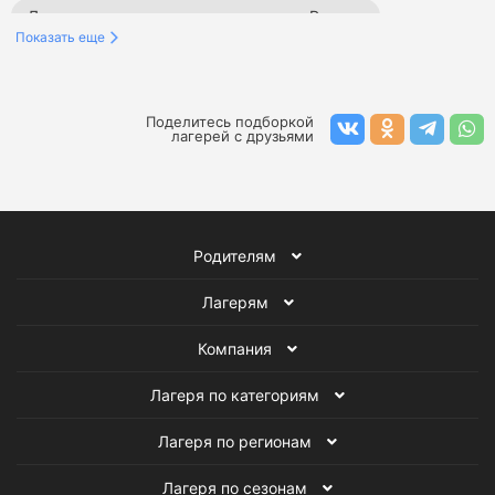
Летние лагеря программирования в России
Показать еще
Летние языковые лагеря в Подмосковье
Летние спортивные лагеря в Подмосковье
Поделитесь подборкой
лагерей с друзьями
Летние образовательные лагеря в Подмосковье
Летние творческие лагеря в Подмосковье
Родителям
Летние тематические лагеря в Подмосковье
Лагерям
Летние туристические лагеря в Подмосковье
Компания
Летние военно-патриотические лагеря в Подмосковье
Лагеря по категориям
Летние английские лагеря в Подмосковье
Лагеря по регионам
Летние театральные лагеря в Подмосковье
Лагеря по сезонам