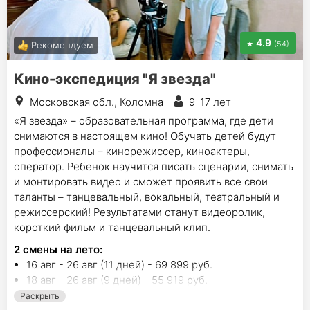
4.9
(54)
Рекомендуем
Кино-экспедиция "Я звезда"
Московская обл., Коломна
9-17 лет
«Я звезда» – образовательная программа, где дети
снимаются в настоящем кино! Обучать детей будут
профессионалы – кинорежиссер, киноактеры,
оператор. Ребенок научится писать сценарии, снимать
и монтировать видео и сможет проявить все свои
таланты – танцевальный, вокальный, театральный и
режиссерский! Результатами станут видеоролик,
короткий фильм и танцевальный клип.
2
смены на лето
:
16 авг - 26 авг (11 дней) - 69 899 руб.
18 авг - 26 авг (9 дней) - 55 919 руб.
Раскрыть