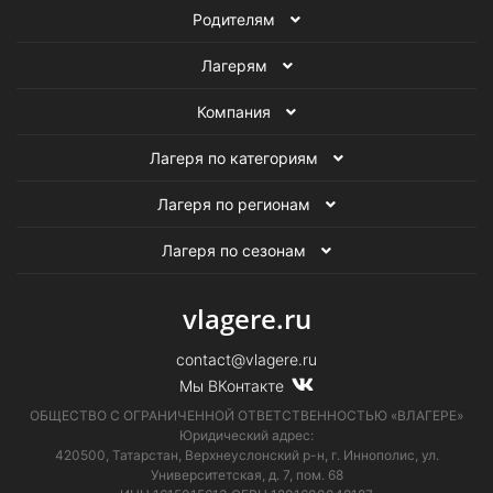
Родителям
Летние английские лагеря в Подмосковье
Лагерям
Летние лагеря программирования в Подмосковье
Компания
Летние театральные лагеря в Подмосковье
Лагеря по категориям
Летние музыкальные лагеря в Подмосковье
Лагеря по регионам
Летние робототехнические лагеря в Подмосковье
Лагеря по сезонам
Летние лагеря в Подмосковье
vlagere.ru
Танцевальные лагеря в Подмосковье
contact@vlagere.ru
Мы ВКонтакте
Летние танцевальные лагеря
ОБЩЕСТВО С ОГРАНИЧЕННОЙ ОТВЕТСТВЕННОСТЬЮ «ВЛАГЕРЕ»
Юридический адрес:
Лагеря в Подмосковье
Танцевальные лагеря
420500, Татарстан, Верхнеуслонский р-н, г. Иннополис, ул.
Университетская,
д. 7, пом. 68
Летние лагеря