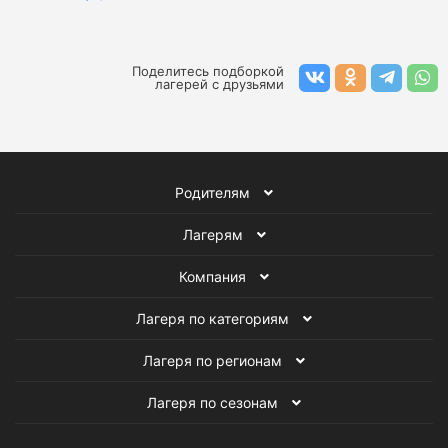
Тематические лагеря в Подмосковье на март
Английские лагеря в Подмосковье на март
Поделитесь подборкой
лагерей с друзьями
Лагеря в Подмосковье на март
Спортивные лагеря в Подмосковье
Родителям
Спортивные лагеря на март
Лагерям
Лагеря для детей в Подмосковье
Компания
Детские спортивные лагеря
Лагеря на март
Лагеря по категориям
Лагеря по регионам
Лагеря по сезонам