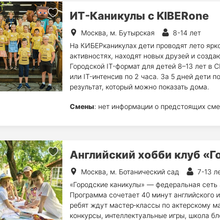
ИТ-Каникулы с KIBERone
Москва, м. Бутырская
8-14 лет
На КИБЕРканикулах дети проводят лето ярко
активностях, находят новых друзей и создаю
Городской IT-формат для детей 8–13 лет в 
или IT-интенсив по 2 часа. За 5 дней дети п
результат, который можно показать дома.
Смены
: нет информации о предстоящих сме
Английский хобби клуб «Г
Москва, м. Ботанический сад
7-13 л
«Городские каникулы» — федеральная сеть 
Программа сочетает 40 минут английского 
ребят ждут мастер‑классы по актерскому ма
конкурсы, интеллектуальные игры, школа бл