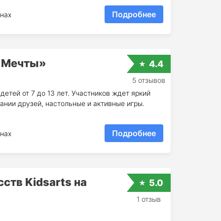
Подробнее
нах
а Мечты»
4.4
5 отзывов
детей от 7 до 13 лет. Участников ждет яркий
пании друзей, настольные и активные игры.
Подробнее
нах
ств Kidsarts на
5.0
1 отзыв