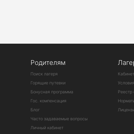
Родителям
Лаге
Поиск лагеря
Кабинет
Горящие путевки
Услови
Бонусная программа
Реестр 
Гос. компенсация
Нормат
Блог
Лиценз
Часто задаваемые вопросы
Личный кабинет