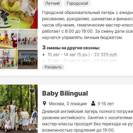
Летний
Городской
Городской образовательный лагерь с ежедн
рисованию, рукоделию, шахматам и финансо
часов обучения, тематические мастер-класс
работает с 8:00 до 19:00. За смену дети ос
научатся управлять личным бюджетом.
3
смены на другие сезоны:
10 авг - 14 авг (5 дн.) - 22 325 руб.
17 авг - 21 авг (5 дн.) - 22 325 руб.
24 авг - 28 авг (5 дн.) - 22 325 руб.
Раскрыть
Baby Bilingual
Москва, 3 локации
5-15 лет
Дневной английский лагерь полного погруж
уровнем английского. Занятия с носителями
мастер-классы проходят без перехода на ру
возможностью продления до 19:00.