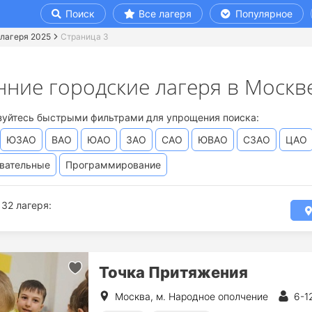
Поиск
Все лагеря
Популярное
лагеря 2025
Страница 3
нние городские лагеря в Москве
зуйтесь быстрыми фильтрами для упрощения поиска:
ЮЗАО
ВАО
ЮАО
ЗАО
САО
ЮВАО
СЗАО
ЦАО
вательные
Программирование
32 лагеря:
Точка Притяжения
Москва, м. Народное ополчение
6-1