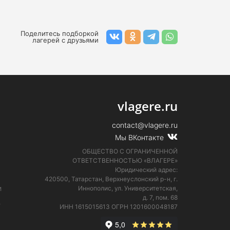
Поделитесь подборкой
лагерей с друзьями
vlagere.ru
contact@vlagere.ru
Мы ВКонтакте
ОБЩЕСТВО С ОГРАНИЧЕННОЙ
ОТВЕТСТВЕННОСТЬЮ «ВЛАГЕРЕ»
Юридический адрес:
420500, Татарстан, Верхнеуслонский р-н, г.
и
Иннополис, ул. Университетская,
д. 7, пом. 68
е
ИНН 1615015613
ОГРН 1201600048187