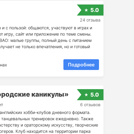
5.0
24 отзыва
 и с пользой: общаются, участвуют в играх и
т игру, сайт или приложение по теме смены.
СВАО: малые группы, полный день с питанием
олучает не только впечатления, но и готовый
Подробнее
нах
ородские каникулы»
5.0
ет
6 отзывов
английских хобби-клубов дневного формата.
и танцевальных тренировок ежедневно. Также
стерству и ораторскому искусству, творческие
огеров. Клуб находится на территории парка