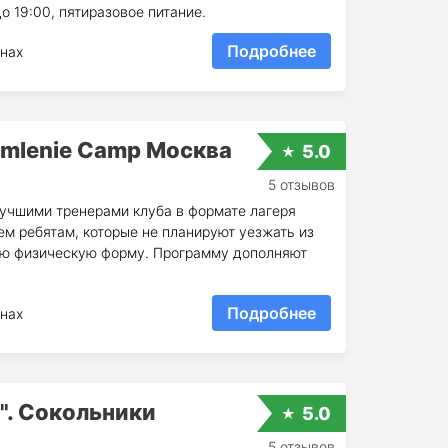
о 19:00, пятиразовое питание.
Подробнее
нах
emlenie Camp Москва
5.0
5 отзывов
учшими тренерами клуба в формате лагеря
м ребятам, которые не планируют уезжать из
вою физическую форму. Программу дополняют
Подробнее
нах
". Сокольники
5.0
5 отзывов