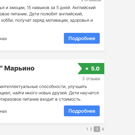
я и эмоции, 15 навыков за 5 дней. Английский
овое питание. Дети полюбят английский,
 хобби, получат заряд мотивации, здоровья и
Подробнее
нах
" Марьино
5.0
3 отзыва
 интеллектуальные способности, улучшить
циал, найти много новых друзей. Дети научатся
ятиразовое питание входит в стоимость.
Подробнее
нах
1
2
3
4