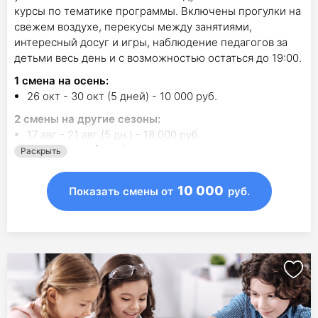
курсы по тематике программы. Включены прогулки на
свежем воздухе, перекусы между занятиями,
интересный досуг и игры, наблюдение педагогов за
детьми весь день и с возможностью остаться до 19:00.
1
смена на осень
:
26 окт - 30 окт (5 дней) - 10 000 руб.
2
смены на другие сезоны:
17 авг - 21 авг (5 дн.) - 18 000 руб.
4 янв - 8 янв (5 дн.) - 18 000 руб.
Раскрыть
10 000
Показать смены
от
руб.