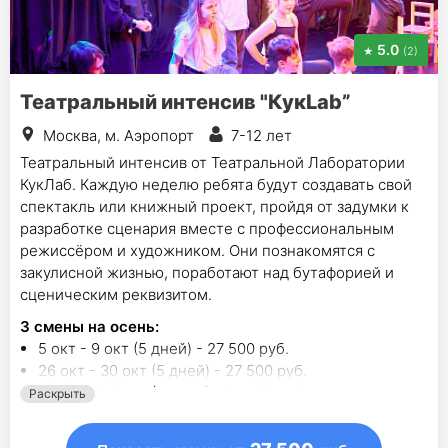
5.0
(2)
Театральный интенсив "КукLab”
Москва, м. Аэропорт
7-12 лет
Театральный интенсив от Театральной Лаборатории
КукЛаб. Каждую неделю ребята будут создавать свой
спектакль или книжный проект, пройдя от задумки к
разработке сценария вместе с профессиональным
режиссёром и художником. Они познакомятся с
закулисной жизнью, поработают над бутафорией и
сценическим реквизитом.
3
смены на осень
:
5 окт - 9 окт (5 дней) - 27 500 руб.
26 окт - 30 окт (5 дней) - 27 500 руб.
16 ноя - 20 ноя (5 дней) - 27 500 руб.
Раскрыть
1
смена на другие сезоны:
17 авг - 21 авг (5 дн.) - 24 750 руб.