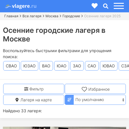
Главная
Все лагеря
Москва
Городские
Осенние лагеря 2025
Осенние городские лагеря в
Москве
Воспользуйтесь быстрыми фильтрами для упрощения
поиска:
СВАО
ЮЗАО
ВАО
ЮАО
ЗАО
САО
ЮВАО
СЗ
Фильтр
Избранное
Лагеря на карте
Найдено 33 лагеря: