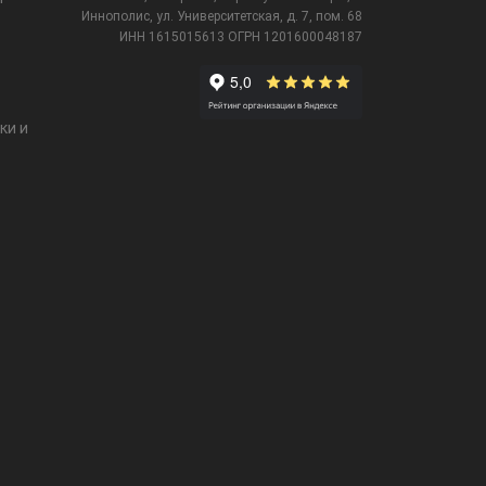
Иннополис, ул. Университетская,
д. 7, пом. 68
ИНН 1615015613
ОГРН 1201600048187
ки и