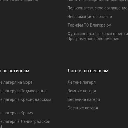
Пользовательское соглашение
Информация об оплате
Тарифы ПО Влагере.ру
Функциональные характеристи
Программное обеспечение
я по регионам
Лагеря по сезонам
е лагеря на море
Летние лагеря
е лагеря в Подмосковье
Зимние лагеря
е лагеря в Краснодарском
Весенние лагеря
Осенние лагеря
е лагеря в Крыму
е лагеря в Ленинградской
и