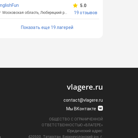
nglishFun
5.0
19 отзывов
Московская область, Люберецкий район
Показать еще 19 лагерей
vlagere.ru
contact@vlagere.ru
Мы ВКонтакте
ОБЩЕСТВО С ОГРАНИЧЕННОЙ
ОТВЕТСТВЕННОСТЬЮ «ВЛАГЕРЕ»
Юридический адрес:
420500, Татарстан, Верхнеуслонский р-н, г.
и