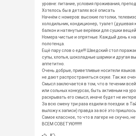
уровне: питание, условия проживания, препод
Хотелось бы в деталях всё описать
Начнём с номеров: высокие потолки, телевизо
холодильник, кондиционер, туалет (душевая к
балкон и натянутые верёвки для сушки вещей
Номера чистые и опрятные. Каждый день к на
полотенца.
Ещё пару слов о еде!!! Шведский стол поража
супы, хлопья, шоколадные шарики и другая вы
аппетитно.
Очень добрые, приветливые носители языков.
не дают распространяться скуке. Так же оч
Смысл заключается в том, что в течении все
или сольных конкурсах, быть активным на уро
раскрывать его смысл, иначе будет не интер
За всю смену три раза ездили в поездки: в Та
выложу к записи) правда за всё это пришлось пл
Самое классное, то что в лагере не скучно, н
ВСЕМ СОВЕТУЮ!!!!!!!!