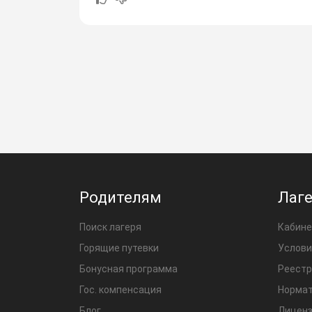
Родителям
Лаг
Поиск лагеря
Кабине
Горящие путевки
Услови
Бонусная программа
Реестр
Гос. компенсация
Нормат
Блог
Лиценз