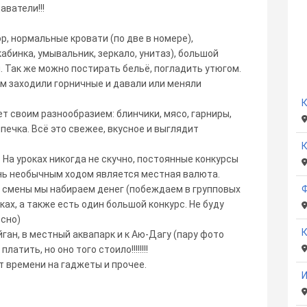
аватели!!!
р, нормальные кровати (по две в номере),
абинка, умывальник, зеркало, унитаз), большой
. Так же можно постирать бельё, погладить утюгом.
м заходили горничные и давали или меняли
К
ет своим разнообразием: блинчики, мясо, гарниры,
печка. Всё это свежее, вкусное и выглядит
К
 На уроках никогда не скучно, постоянные конкурсы
ень необычным ходом является местная валюта.
й смены мы набираем денег (побеждаем в групповых
ках, а также есть один большой конкурс. Не буду
есно)
К
йган, в местный аквапарк и к Аю-Дагу (пару фото
атить, но оно того стоило!!!!!!!!
ет времени на гаджеты и прочее.