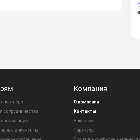
E
ерям
Компания
т партнера
О компании
я сотрудничества
Контакты
 организаций
Вакансии
ивные документы
Партнеры
ионное соглашение
Политика конфиденциальност