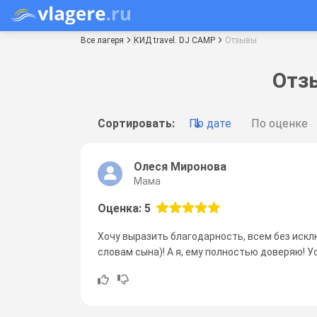
Все лагеря
КИД travel. DJ CAMP
Отзывы
Отзы
Сортировать:
По дате
По оценке
Олеся Миронова
Мама
Оценка: 5
Хочу выразить благодарность, всем без исключе
словам сына)! А я, ему полностью доверяю! У