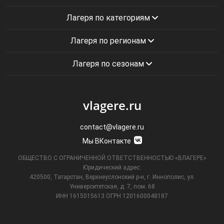
Лагеря по категориям
Лагеря по регионам
Лагеря по сезонам
vlagere.ru
contact@vlagere.ru
Мы ВКонтакте
ОБЩЕСТВО С ОГРАНИЧЕННОЙ ОТВЕТСТВЕННОСТЬЮ «ВЛАГЕРЕ»
Юридический адрес:
420500, Татарстан, Верхнеуслонский р-н, г. Иннополис, ул.
Университетская,
д. 7, пом. 68
ИНН 1615015613
ОГРН 1201600048187