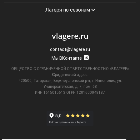
Лагеря по сезонам
vlagere.ru
contact@vlagere.ru
Мы ВКонтакте
ОБЩЕСТВО С ОГРАНИЧЕННОЙ ОТВЕТСТВЕННОСТЬЮ «ВЛАГЕРЕ»
Юридический адрес:
420500, Татарстан, Верхнеуслонский р-н, г. Иннополис, ул.
Университетская,
д. 7, пом. 68
ИНН 1615015613
ОГРН 1201600048187